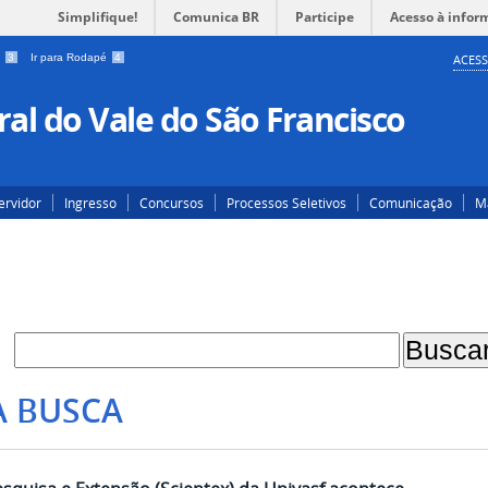
Simplifique!
Comunica BR
Participe
Acesso à infor
a
3
Ir para Rodapé
4
ACESS
al do Vale do São Francisco
ervidor
Ingresso
Concursos
Processos Seletivos
Comunicação
Ma
A BUSCA