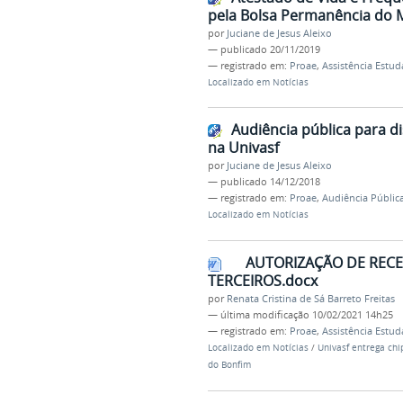
pela Bolsa Permanência do ME
por
Juciane de Jesus Aleixo
—
publicado
20/11/2019
— registrado em:
Proae
,
Assistência Estud
Localizado em
Notícias
Audiência pública para di
na Univasf
por
Juciane de Jesus Aleixo
—
publicado
14/12/2018
— registrado em:
Proae
,
Audiência Públic
Localizado em
Notícias
AUTORIZAÇÃO DE RECE
TERCEIROS.docx
por
Renata Cristina de Sá Barreto Freitas
—
última modificação
10/02/2021 14h25
— registrado em:
Proae
,
Assistência Estud
Localizado em
Notícias
/
Univasf entrega chi
do Bonfim