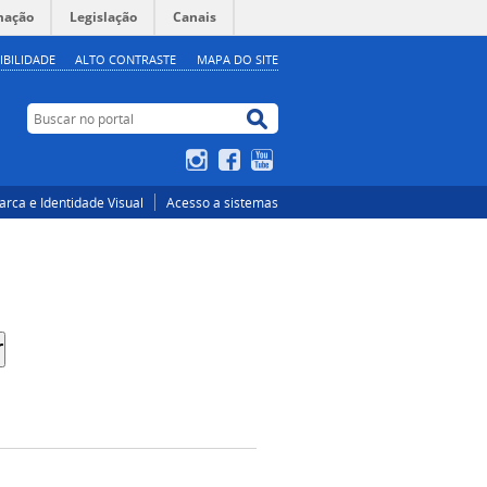
mação
Legislação
Canais
IBILIDADE
ALTO CONTRASTE
MAPA DO SITE
Buscar no portal
Buscar no portal
Instagram
Facebook
YouTube
rca e Identidade Visual
Acesso a sistemas