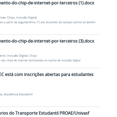
ento-do-chip-de-internet-por-terceiros (1).docx
roae
,
Chips
,
Inclusão Digital
es a partir de segunda-feira (1º) aos discentes do Campus Senhor do Bonfim
ento-do-chip-de-internet-por-terceiros (3).docx
antil
,
Inclusão Digital
,
Chips
dos chips de internet distribuídos no Auxílio de Inclusão Digital
C está com inscrições abertas para estudantes
ia
,
Assistência Estudantil
ios do Transporte Estudantil PROAE/Univasf