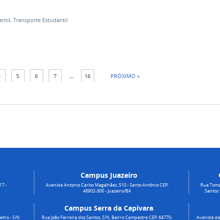
antil
,
Transporte Estudantil
4
5
6
7
...
16
PRÓXIMO »
Campus Juazeiro
17 -
Avenida Antonio Carlos Magalhães, 510 - Santo Antônio CEP:
Rua Toma
48902-300 - Juazeiro/BA
Santos
Campus Serra da Capivara
elho - S/N
Rua João Ferreira dos Santos, S/N, Bairro Campestre CEP: 64770-
Avenida da 