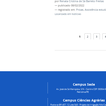
por
Renata Cristina de Sá Barreto Freitas
—
publicado
08/02/2022
— registrado em:
Proae
,
Assistência estud
Localizado em
Notícias
1
2
3
Campus Sede
Av. José de Sá Maniçoba, S/N - Centro CEP: 56304-9
Petrolina/PE
Campus Ciências Agrárias
Rodovia BR 407, 12 Lote 543 - Projeto de Irrigação Nilo Co