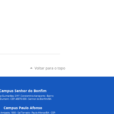
Voltar para o topo
Campus Senhor do Bonfim
z Guimarães, S/N°, Condomínio Aeroporto - Bairro
 Dumont - CEP: 48970-000 - Senhor do Bonfim/BA
Campus Paulo Afonso
Amizade, 1900 - Sal Torrado - Paulo Afonso/BA - CEP: