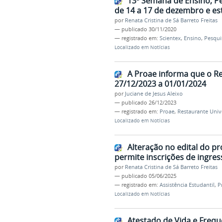
13ª Semana de Ensino, Pe
de 14 a 17 de dezembro e es
por
Renata Cristina de Sá Barreto Freitas
—
publicado
30/11/2020
— registrado em:
Scientex
,
Ensino
,
Pesqui
Localizado em
Notícias
A Proae informa que o Re
27/12/2023 a 01/01/2024
por
Juciane de Jesus Aleixo
—
publicado
26/12/2023
— registrado em:
Proae
,
Restaurante Unive
Localizado em
Notícias
Alteração no edital do pr
permite inscrições de ingre
por
Renata Cristina de Sá Barreto Freitas
—
publicado
05/06/2025
— registrado em:
Assistência Estudantil
,
P
Localizado em
Notícias
Atestado de Vida e Frequ