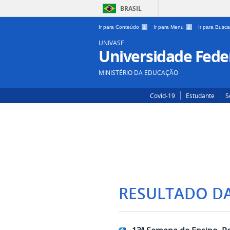
BRASIL
Ir para Conteúdo
1
Ir para Menu
2
Ir para Busc
UNIVASF
Universidade Feder
MINISTÉRIO DA EDUCAÇÃO
Covid-19
Estudante
S
RESULTADO D