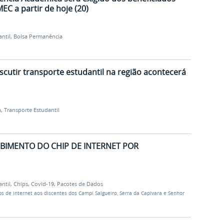
C a partir de hoje (20)
antil
,
Bolsa Permanência
scutir transporte estudantil na região acontecerá
a
,
Transporte Estudantil
BIMENTO DO CHIP DE INTERNET POR
antil
,
Chips
,
Covid-19
,
Pacotes de Dados
ps de internet aos discentes dos Campi Salgueiro, Serra da Capivara e Senhor