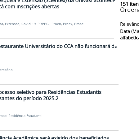
squisa e Extensão (Scientex) da Univasf acontece
151
iten
tá com inscrições abertas
Orden
Relevânc
sa
,
Extensão
,
Covid-19
,
PRPPGI
,
Proen
,
Proex
,
Proae
Data (ma
alfabeti
staurante Universitário do CCA não funcionará de
rsitário
ocesso seletivo para Residências Estudantis
ssantes do período 2025.2
roae
,
Residência Estudantil
ência Acadêmica será exigido dos beneficiados