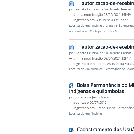
autorizacao-de-recebim
por
Renata Cristina de Sá Barreto Freitas
—
última modificação
26/02/2021 16h49
— registrado em:
Assistência Estudantil
,
P
Localizado em
Notícias
/
Chips serão entregu
aprovados na 2ª etapa da seleção
autorizacao-de-recebim
por
Renata Cristina de Sá Barreto Freitas
—
última modificação
09/04/2021 12h17
— registrado em:
Proae
,
Assistência Estud
Localizado em
Notícias
/
Prorrogada validade 
Bolsa Permanência do ME
indígenas e quilombolas
por
Juciane de Jesus Aleixo
—
publicado
09/07/2019
— registrado em:
Proae
,
Bolsa Permanênc
Localizado em
Notícias
Cadastramento dos Usuár