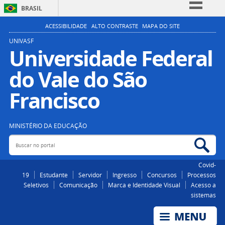
BRASIL
Simplifique!
ACESSIBILIDADE
ALTO CONTRASTE
MAPA DO SITE
Comunica BR
UNIVASF
Universidade Federal
Participe
do Vale do São
Acesso à informação
Legislação
Francisco
Canais
MINISTÉRIO DA EDUCAÇÃO
Buscar no portal
Bus
Covid-
19
Estudante
Servidor
Ingresso
Concursos
Processos
Seletivos
Comunicação
Marca e Identidade Visual
Acesso a
sistemas