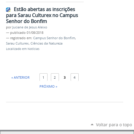
Estão abertas as inscrições
para Sarau Culturex no Campus
Senhor do Bonfim
por
Juciane de Jesus Aleixo
—
publicado
01/08/2018
— registrado em:
Campus Senhor do Bonfim
,
Sarau Culturex
,
Ciências da Natureza
Localizado em
Notícias
« ANTERIOR
1
2
3
4
PRÓXIMO »
Voltar para o topo