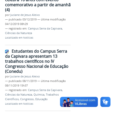
comemorativo a partir de amanhã
(4)
por
Juciane de Jesus Aleixo
—
publicado
03/12/2019
—
última modificação
04/12/2019 08h29
— registrado em:
Campus Serra da Capivara
,
Ciências da Natureza
Localizado em
Notícias
Estudantes do Campus Serra
da Capivara apresentam 13
trabalhos científicos no IV
Congresso Nacional de Educação
(Conedu)
por
Juciane de Jesus Aleixo
—
publicado
08/11/2019
—
última modificação
08/11/2019 15h37
— registrado em:
Campus Serra da Capivara
,
Ciências da Natureza
,
Química
,
Trabalhos
Científicos
,
Congresso
,
Educação
Localizado em
Notícias