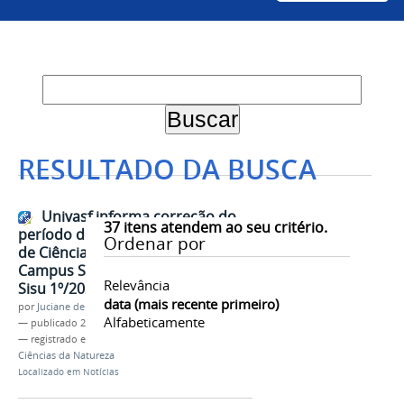
RESULTADO DA BUSCA
Univasf informa correção do
37
itens atendem ao seu critério.
período de ingresso para o curso
Ordenar por
de Ciências da Natureza do
Campus Serra da Capivara pelo
Relevância
Sisu 1º/2020
data (mais recente primeiro)
por
Juciane de Jesus Aleixo
Alfabeticamente
—
publicado
24/01/2020
— registrado em:
SRCA
,
Nota
,
Sisu
,
Sisu 2020
,
Ciências da Natureza
Localizado em
Notícias