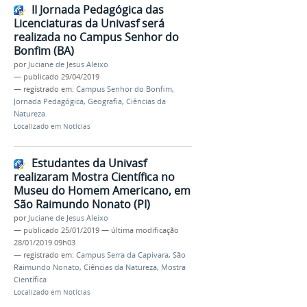
II Jornada Pedagógica das
Licenciaturas da Univasf será
realizada no Campus Senhor do
Bonfim (BA)
por
Juciane de Jesus Aleixo
—
publicado
29/04/2019
— registrado em:
Campus Senhor do Bonfim
,
Jornada Pedagógica
,
Geografia
,
Ciências da
Natureza
Localizado em
Notícias
Estudantes da Univasf
realizaram Mostra Científica no
Museu do Homem Americano, em
São Raimundo Nonato (PI)
por
Juciane de Jesus Aleixo
—
publicado
25/01/2019
—
última modificação
28/01/2019 09h03
— registrado em:
Campus Serra da Capivara
,
São
Raimundo Nonato
,
Ciências da Natureza
,
Mostra
Científica
Localizado em
Notícias