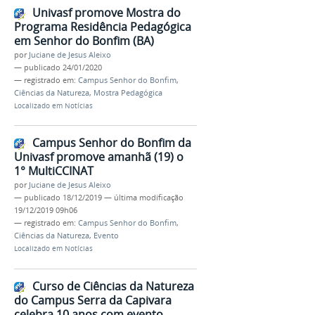
Univasf promove Mostra do
Programa Residência Pedagógica
em Senhor do Bonfim (BA)
por
Juciane de Jesus Aleixo
—
publicado
24/01/2020
— registrado em:
Campus Senhor do Bonfim
,
Ciências da Natureza
,
Mostra Pedagógica
Localizado em
Notícias
Campus Senhor do Bonfim da
Univasf promove amanhã (19) o
1° MultiCCINAT
por
Juciane de Jesus Aleixo
—
publicado
18/12/2019
—
última modificação
19/12/2019 09h06
— registrado em:
Campus Senhor do Bonfim
,
Ciências da Natureza
,
Evento
Localizado em
Notícias
Curso de Ciências da Natureza
do Campus Serra da Capivara
celebra 10 anos com evento