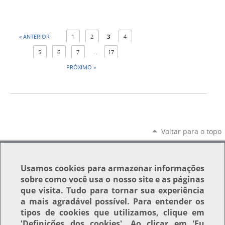
« ANTERIOR
1
2
3
4
5
6
7
...
17
PRÓXIMO »
Voltar para o topo
Usamos
cookies
para armazenar informações
sobre como você usa o nosso site e as páginas
que visita. Tudo para tornar sua experiência
a mais agradável possível. Para entender os
tipos de cookies que utilizamos, clique em
'Definições dos cookies'
. Ao clicar em
'Eu