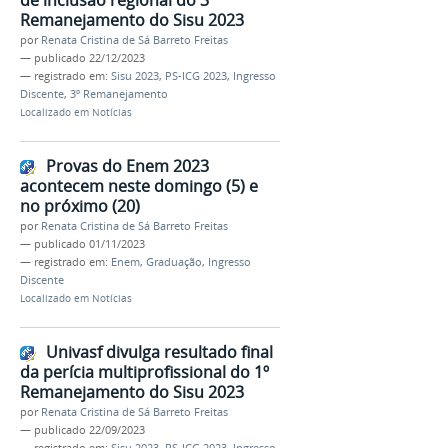
de inclusão regional do 3º
Remanejamento do Sisu 2023
por
Renata Cristina de Sá Barreto Freitas
—
publicado
22/12/2023
— registrado em:
Sisu 2023
,
PS-ICG 2023
,
Ingresso
Discente
,
3º Remanejamento
Localizado em
Notícias
Provas do Enem 2023
acontecem neste domingo (5) e
no próximo (20)
por
Renata Cristina de Sá Barreto Freitas
—
publicado
01/11/2023
— registrado em:
Enem
,
Graduação
,
Ingresso
Discente
Localizado em
Notícias
Univasf divulga resultado final
da perícia multiprofissional do 1º
Remanejamento do Sisu 2023
por
Renata Cristina de Sá Barreto Freitas
—
publicado
22/09/2023
— registrado em:
Sisu 2023
,
PS-ICG 2023
,
Ingresso