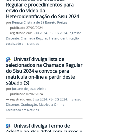
Regular e procedimentos para
envio do vídeo da
Heteroidentificação do Sisu 2024
por
Renata Cristina de Sá Barreto Freitas
—
publicado
27/02/2024
— registrado em:
Sisu 2024
,
PS-ICG 2024
,
Ingresso
Discente
,
Chamada Regular
,
Heteroidentificação
Localizado em
Notícias
Univasf divulga lista de
selecionados na Chamada Regular
do Sisu 2024 e convoca para
matrícula on-line a partir deste
sábado (3)
por
Juciane de Jesus Aleixo
—
publicado
02/02/2024
— registrado em:
Sisu 2024
,
PS-ICG 2024
,
Ingresso
Discente
,
Graduação
,
Matrícula Online
Localizado em
Notícias
Univasf divulga Termo de
Adesão ao Sisu 2024 com cursos e