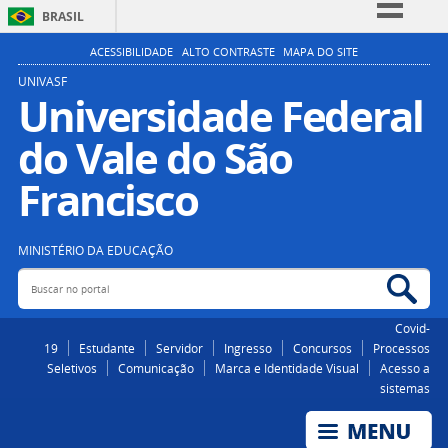
BRASIL
Simplifique!
ACESSIBILIDADE
ALTO CONTRASTE
MAPA DO SITE
Comunica BR
UNIVASF
Universidade Federal
Participe
do Vale do São
Acesso à informação
Legislação
Francisco
Canais
MINISTÉRIO DA EDUCAÇÃO
Buscar no portal
Bus
Covid-
19
Estudante
Servidor
Ingresso
Concursos
Processos
Seletivos
Comunicação
Marca e Identidade Visual
Acesso a
sistemas