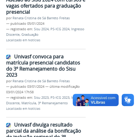
vagas ofertados para graduação
presencial
por
Renata Cristina de Sá Barreto Freitas
—
publicado
05/01/2024
— registrado em:
Sisu 2024
,
PS-ICG 2024
,
Ingresso
Discente
,
Graduação
Localizado em
Notícias
Univasf convoca para
matrícula presencial candidatos
do 3º Remanejamento do Sisu
2023
por
Renata Cristina de Sá Barreto Freitas
—
publicado
03/01/2024
—
última modificação
03/01/2024 17h58
— registrado em:
Sisu 2023
,
PS-ICG 2023
,
Ingresso
Discente
,
Matrícula
,
3º Remanejamento
Localizado em
Notícias
Univasf divulga resultado
parcial da análise da bonificação