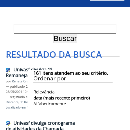
RESULTADO DA BUSCA
Univasf divulga 1º
161
itens atendem ao seu critério.
Remanejamento do Sisu 2024
Ordenar por
por
Renata Cristina de Sá Barreto Freitas
—
publicado
28/05/2024
—
última modificação
Relevância
28/05/2024 10h18
— registrado em:
Sisu 2024
data (mais recente primeiro)
,
PS-ICG 2024
,
Ingresso
Discente
,
1º Remanejamento
Alfabeticamente
Localizado em
Notícias
Univasf divulga cronograma
de atividades da Chamada