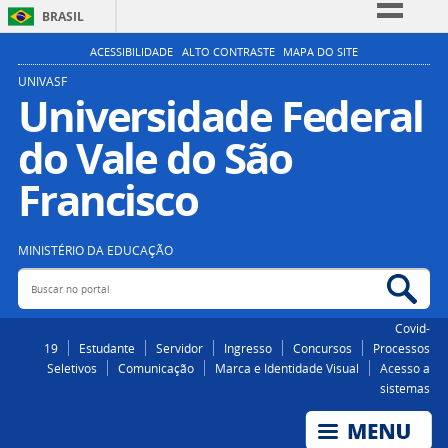
BRASIL
Simplifique!
ACESSIBILIDADE
ALTO CONTRASTE
MAPA DO SITE
Comunica BR
UNIVASF
Universidade Federal
Participe
do Vale do São
Acesso à informação
Legislação
Francisco
Canais
MINISTÉRIO DA EDUCAÇÃO
Buscar no portal
Bus
Covid-
19
Estudante
Servidor
Ingresso
Concursos
Processos
Seletivos
Comunicação
Marca e Identidade Visual
Acesso a
sistemas