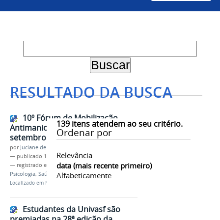
RESULTADO DA BUSCA
10º Fórum de Mobilização
139
itens atendem ao seu critério.
Antimanicomial será realizado em
Ordenar por
setembro no Campus Juazeiro
por
Juciane de Jesus Aleixo
Relevância
—
publicado
17/07/2024
data (mais recente primeiro)
— registrado em:
Numans
,
Luta Antimanicomial
,
Psicologia
,
Saúde Mental
Alfabeticamente
,
Evento
Localizado em
Notícias
Estudantes da Univasf são
premiadas na 28ª edição da