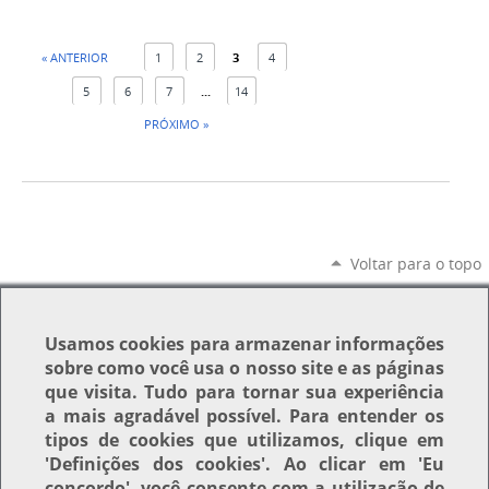
« ANTERIOR
1
2
3
4
5
6
7
...
14
PRÓXIMO »
Voltar para o topo
Usamos
cookies
para armazenar informações
sobre como você usa o nosso site e as páginas
que visita. Tudo para tornar sua experiência
a mais agradável possível. Para entender os
tipos de cookies que utilizamos, clique em
'Definições dos cookies'
. Ao clicar em
'Eu
concordo'
, você consente com a utilização de