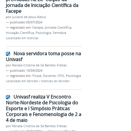
Jornada de Iniciação Científica da
Facepe
por
Juciane de Jesus Aleixo
—
publicado
03/07/2024
— registrado em:
Facepe
,
Jornada Científica
,
Iniciação Científica
,
Psicologia
,
Farmácia
Localizado em
Notícias
Nova servidora toma posse na
Univasf
por
Renata Cristina de Sá Barreto Freitas
—
publicado
10/04/2024
— registrado em:
Posse
,
Docente
,
CPSI
,
Psicologia
Localizado em
Servidor
/
Notícias do Servidor
Univasf realiza V Encontro
Norte-Nordeste de Psicologia do
Esporte e I Simpósio Práticas
Corporais e Fenomenologia de 2 a
4 de maio
por
Renata Cristina de Sá Barreto Freitas