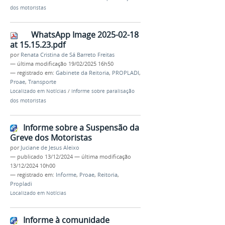
dos motoristas
WhatsApp Image 2025-02-18
at 15.15.23.pdf
por
Renata Cristina de Sá Barreto Freitas
—
última modificação
19/02/2025 16h50
— registrado em:
Gabinete da Reitoria
,
PROPLADI
,
Proae
,
Transporte
Localizado em
Notícias
/
Informe sobre paralisação
dos motoristas
Informe sobre a Suspensão da
Greve dos Motoristas
por
Juciane de Jesus Aleixo
—
publicado
13/12/2024
—
última modificação
13/12/2024 10h00
— registrado em:
Informe
,
Proae
,
Reitoria
,
Propladi
Localizado em
Notícias
Informe à comunidade