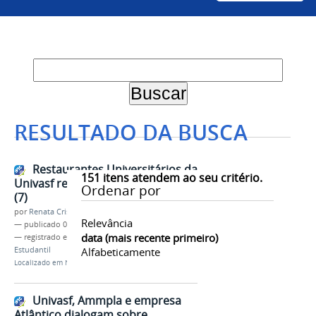
RESULTADO DA BUSCA
Restaurantes Universitários da
151
itens atendem ao seu critério.
Univasf reabrem na segunda-feira
Ordenar por
(7)
por
Renata Cristina de Sá Barreto Freitas
Relevância
—
publicado
03/04/2025
data (mais recente primeiro)
— registrado em:
RUs
,
Proae
,
Assistência
Estudantil
Alfabeticamente
Localizado em
Notícias
Univasf, Ammpla e empresa
Atlântico dialogam sobre