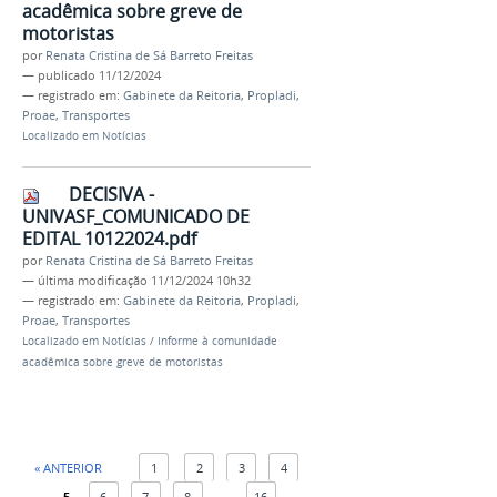
acadêmica sobre greve de
motoristas
por
Renata Cristina de Sá Barreto Freitas
—
publicado
11/12/2024
— registrado em:
Gabinete da Reitoria
,
Propladi
,
Proae
,
Transportes
Localizado em
Notícias
DECISIVA -
UNIVASF_COMUNICADO DE
EDITAL 10122024.pdf
por
Renata Cristina de Sá Barreto Freitas
—
última modificação
11/12/2024 10h32
— registrado em:
Gabinete da Reitoria
,
Propladi
,
Proae
,
Transportes
Localizado em
Notícias
/
Informe à comunidade
acadêmica sobre greve de motoristas
« ANTERIOR
1
2
3
4
5
6
7
8
...
16