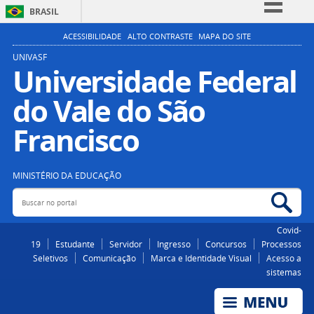
BRASIL
Simplifique!
ACESSIBILIDADE
ALTO CONTRASTE
MAPA DO SITE
Comunica BR
UNIVASF
Universidade Federal
Participe
do Vale do São
Acesso à informação
Legislação
Francisco
Canais
MINISTÉRIO DA EDUCAÇÃO
Buscar no portal
Bus
Covid-
19
Estudante
Servidor
Ingresso
Concursos
Processos
Seletivos
Comunicação
Marca e Identidade Visual
Acesso a
sistemas