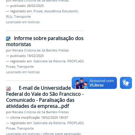
por
Renata Cristina de Sá Barreto Freitas
—
publicado
26/02/2025
— registrado em:
Proae
,
Assistência Estudantil
,
RUs
,
Transporte
Localizado em
Notícias
Informe sobre paralisação dos
motoristas
por
Renata Cristina de Sá Barreto Freitas
—
publicado
19/02/2025
— registrado em:
Gabinete da Reitoria
,
PROPLADI
,
Proae
,
Transporte
Localizado em
Notícias
E-mail de Universidade
Federal do Vale do São Francisco -
Comunicado - Paralisação das
atividades da empresa...pdf
por
Renata Cristina de Sá Barreto Freitas
—
última modificação
19/02/2025 16h57
— registrado em:
Gabinete da Reitoria
,
PROPLADI
,
Proae
,
Transporte
Localizado em
Notícias
/
Informe sobre paralisação