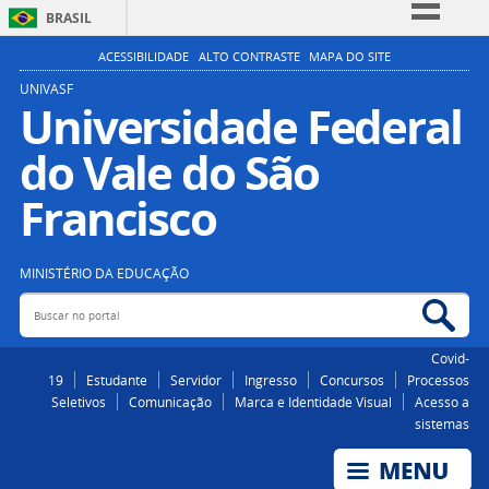
BRASIL
Simplifique!
ACESSIBILIDADE
ALTO CONTRASTE
MAPA DO SITE
Comunica BR
UNIVASF
Universidade Federal
Participe
do Vale do São
Acesso à informação
Legislação
Francisco
Canais
MINISTÉRIO DA EDUCAÇÃO
Buscar no portal
Bus
Covid-
19
Estudante
Servidor
Ingresso
Concursos
Processos
Seletivos
Comunicação
Marca e Identidade Visual
Acesso a
sistemas