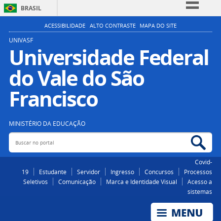
BRASIL
Simplifique!
ACESSIBILIDADE
ALTO CONTRASTE
MAPA DO SITE
Comunica BR
UNIVASF
Universidade Federal
Participe
do Vale do São
Acesso à informação
Legislação
Francisco
Canais
MINISTÉRIO DA EDUCAÇÃO
Buscar no portal
Bus
Covid-
19
Estudante
Servidor
Ingresso
Concursos
Processos
Seletivos
Comunicação
Marca e Identidade Visual
Acesso a
sistemas