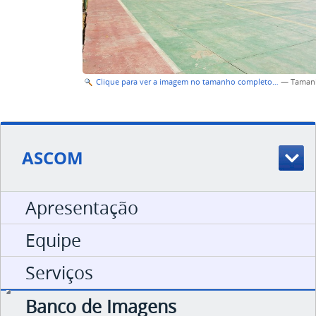
Clique para ver a imagem no tamanho completo…
—
Taman
ASCOM
Apresentação
Equipe
Serviços
Banco de Imagens