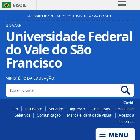
BRASIL
Simplifique!
ACESSIBILIDADE
ALTO CONTRASTE
MAPA DO SITE
Comunica BR
UNIVASF
Universidade Federal
Participe
do Vale do São
Acesso à informação
Legislação
Francisco
Canais
MINISTÉRIO DA EDUCAÇÃO
Buscar no portal
Bus
Covid-
19
Estudante
Servidor
Ingresso
Concursos
Processos
Seletivos
Comunicação
Marca e Identidade Visual
Acesso a
sistemas