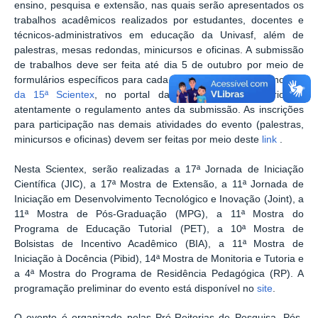
ensino, pesquisa e extensão, nas quais serão apresentados os
trabalhos acadêmicos realizados por estudantes, docentes e
técnicos-administrativos em educação da Univasf, além de
palestras, mesas redondas, minicursos e oficinas. A submissão
de trabalhos deve ser feita até dia 5 de outubro por meio de
formulários específicos para cada chamada, disponíveis no
site
da 15ª Scientex
, no portal da Univasf. É necessário ler
atentamente o regulamento antes da submissão. As inscrições
para participação nas demais atividades do evento (palestras,
minicursos e oficinas) devem ser feitas por meio deste
link
.
Nesta Scientex, serão realizadas a 17ª Jornada de Iniciação
Científica (JIC), a 17ª Mostra de Extensão, a 11ª Jornada de
Iniciação em Desenvolvimento Tecnológico e Inovação (Joint), a
11ª Mostra de Pós-Graduação (MPG), a 11ª Mostra do
Programa de Educação Tutorial (PET), a 10ª Mostra de
Bolsistas de Incentivo Acadêmico (BIA), a 11ª Mostra de
Iniciação à Docência (Pibid), 14ª Mostra de Monitoria e Tutoria e
a 4ª Mostra do Programa de Residência Pedagógica (RP). A
programação preliminar do evento está disponível no
site
.
O evento é organizado pelas Pró-Reitorias de Pesquisa, Pós-