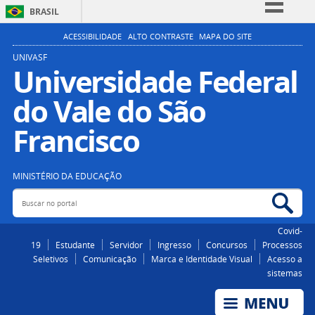
BRASIL
Simplifique!
ACESSIBILIDADE
ALTO CONTRASTE
MAPA DO SITE
Comunica BR
UNIVASF
Universidade Federal
Participe
do Vale do São
Acesso à informação
Legislação
Francisco
Canais
MINISTÉRIO DA EDUCAÇÃO
Buscar no portal
Bus
Covid-
19
Estudante
Servidor
Ingresso
Concursos
Processos
Seletivos
Comunicação
Marca e Identidade Visual
Acesso a
sistemas