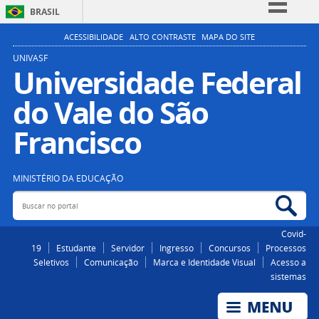
BRASIL
Simplifique!
ACESSIBILIDADE
ALTO CONTRASTE
MAPA DO SITE
Comunica BR
UNIVASF
Universidade Federal
Participe
do Vale do São
Acesso à informação
Legislação
Francisco
Canais
MINISTÉRIO DA EDUCAÇÃO
Buscar no portal
Bus
Covid-
19
Estudante
Servidor
Ingresso
Concursos
Processos
Seletivos
Comunicação
Marca e Identidade Visual
Acesso a
sistemas