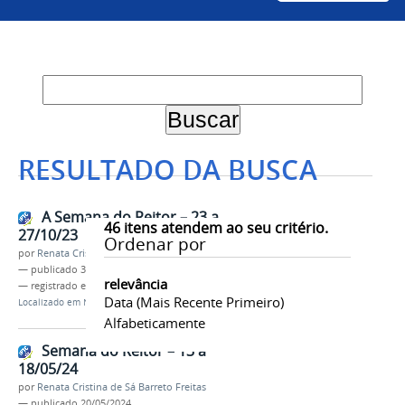
RESULTADO DA BUSCA
A Semana do Reitor – 23 a
46
itens atendem ao seu critério.
27/10/23
Ordenar por
por
Renata Cristina de Sá Barreto Freitas
—
publicado
30/10/2023
relevância
— registrado em:
Semana do Reitor
Data (mais Recente Primeiro)
Localizado em
Notícias
Alfabeticamente
Semana do Reitor – 13 a
18/05/24
por
Renata Cristina de Sá Barreto Freitas
—
publicado
20/05/2024