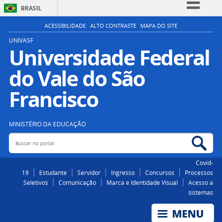
BRASIL
Simplifique!
ACESSIBILIDADE
ALTO CONTRASTE
MAPA DO SITE
Comunica BR
UNIVASF
Universidade Federal
Participe
do Vale do São
Acesso à informação
Legislação
Francisco
Canais
MINISTÉRIO DA EDUCAÇÃO
Buscar no portal
Bus
Covid-
19
Estudante
Servidor
Ingresso
Concursos
Processos
Seletivos
Comunicação
Marca e Identidade Visual
Acesso a
sistemas