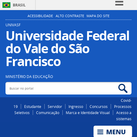
BRASIL
Simplifique!
ACESSIBILIDADE
ALTO CONTRASTE
MAPA DO SITE
Comunica BR
UNIVASF
Universidade Federal
Participe
do Vale do São
Acesso à informação
Legislação
Francisco
Canais
MINISTÉRIO DA EDUCAÇÃO
Buscar no portal
Bus
Covid-
19
Estudante
Servidor
Ingresso
Concursos
Processos
Seletivos
Comunicação
Marca e Identidade Visual
Acesso a
sistemas