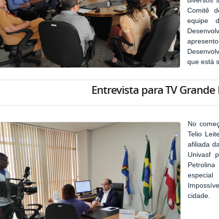
diversos 
Comitê d
equipe d
Desenvol
apresent
Desenvolv
que está 
Entrevista para TV Grande 
No começo
Telio Lei
afiliada 
Univasf 
Petrolina
especia
Impossíve
cidade.