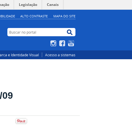
mação
Legislação
Canais
IBILIDADE
ALTO CONTRASTE
MAPA DO SITE
Buscar no portal
Buscar no portal
Instagram
Facebook
YouTube
rca e Identidade Visual
Acesso a sistemas
/09