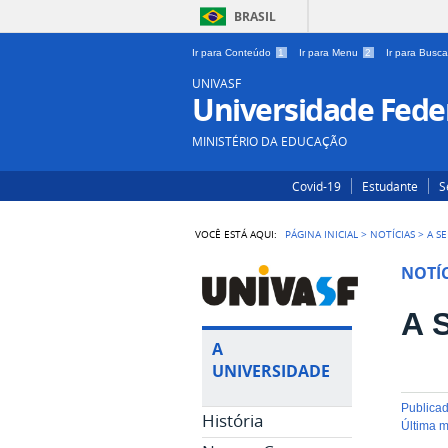
BRASIL
Ir para Conteúdo
1
Ir para Menu
2
Ir para Busc
UNIVASF
Universidade Feder
MINISTÉRIO DA EDUCAÇÃO
Covid-19
Estudante
S
VOCÊ ESTÁ AQUI:
PÁGINA INICIAL
>
NOTÍCIAS
>
A S
NOTÍC
A 
A
UNIVERSIDADE
publica
História
última 