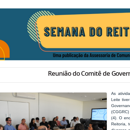
Reunião do Comitê de Gover
As ativid
Leite tiv
Governan
(CGGRC) d
(4). O en
Reitoria,