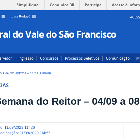
Simplifique!
Comunica BR
Participe
Acesso à infor
a
3
Ir para Rodapé
4
ACESS
al do Vale do São Francisco
ervidor
Ingresso
Concursos
Processos Seletivos
Comunicação
Ma
EMANA DO REITOR – 04/09 A 08/09
IAS
Semana do Reitor – 04/09 a 08
do
:
11/09/2023 11h26
modificação
:
11/09/2023 16h55