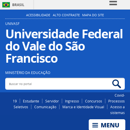
BRASIL
Simplifique!
ACESSIBILIDADE
ALTO CONTRASTE
MAPA DO SITE
Comunica BR
UNIVASF
Universidade Federal
Participe
do Vale do São
Acesso à informação
Legislação
Francisco
Canais
MINISTÉRIO DA EDUCAÇÃO
Buscar no portal
Bus
Covid-
19
Estudante
Servidor
Ingresso
Concursos
Processos
Seletivos
Comunicação
Marca e Identidade Visual
Acesso a
sistemas