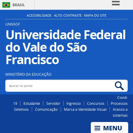
BRASIL
Simplifique!
ACESSIBILIDADE
ALTO CONTRASTE
MAPA DO SITE
Comunica BR
UNIVASF
Universidade Federal
Participe
do Vale do São
Acesso à informação
Legislação
Francisco
Canais
MINISTÉRIO DA EDUCAÇÃO
Buscar no portal
Bus
Covid-
19
Estudante
Servidor
Ingresso
Concursos
Processos
Seletivos
Comunicação
Marca e Identidade Visual
Acesso a
sistemas