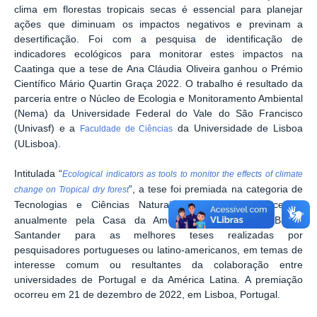
clima em florestas tropicais secas é essencial para planejar
ações que diminuam os
impactos negativos e previnam a
desertificação. Foi com a pesquisa de identificação de
indicadores ecológicos para monitorar estes impactos na
Caatinga que a tese de Ana Cláudia Oliveira ganhou o Prémio
Científico Mário Quartin Graça 2022. O trabalho é resultado da
parceria entre o Núcleo de Ecologia e Monitoramento Ambiental
(Nema) da Universidade Federal do Vale do São Francisco
(Univasf) e a
da Universidade de Lisboa
Faculdade de Ciências
(ULisboa).
Intitulada “
Ecological indicators as tools to monitor the effects of climate
”, a tese foi premiada na categoria de
change on Tropical dry forest
Tecnologias e Ciências Naturais. O
é concedido
prêmio
anualmente pela Casa da América Latina e pelo Banco
Santander para as melhores teses realizadas por
pesquisadores portugueses ou latino-americanos, em temas de
interesse comum ou resultantes da colaboração entre
universidades de Portugal e da América Latina. A premiação
ocorreu em 21 de dezembro de 2022, em Lisboa, Portugal.