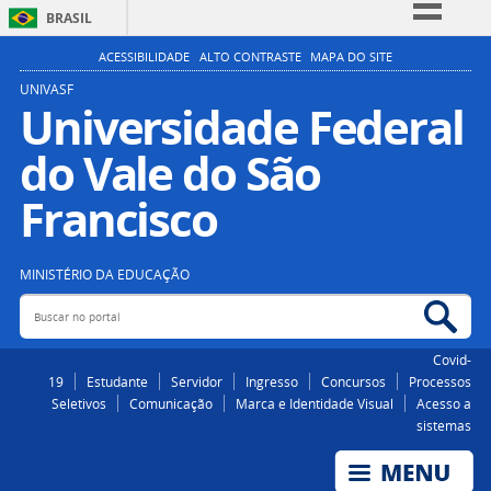
BRASIL
Simplifique!
ACESSIBILIDADE
ALTO CONTRASTE
MAPA DO SITE
Comunica BR
UNIVASF
Universidade Federal
Participe
do Vale do São
Acesso à informação
Legislação
Francisco
Canais
MINISTÉRIO DA EDUCAÇÃO
Buscar no portal
Bus
Covid-
19
Estudante
Servidor
Ingresso
Concursos
Processos
Seletivos
Comunicação
Marca e Identidade Visual
Acesso a
sistemas