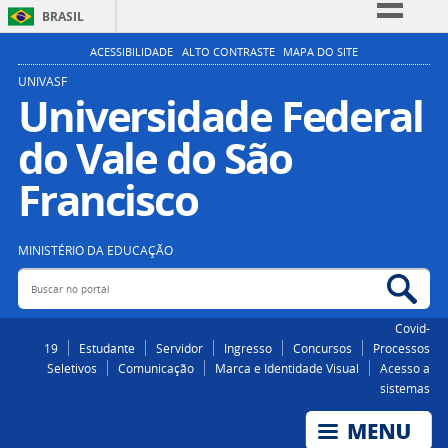
BRASIL
Simplifique!
ACESSIBILIDADE
ALTO CONTRASTE
MAPA DO SITE
Comunica BR
UNIVASF
Universidade Federal
Participe
do Vale do São
Acesso à informação
Legislação
Francisco
Canais
MINISTÉRIO DA EDUCAÇÃO
Buscar no portal
Bus
Covid-
19
Estudante
Servidor
Ingresso
Concursos
Processos
Seletivos
Comunicação
Marca e Identidade Visual
Acesso a
sistemas