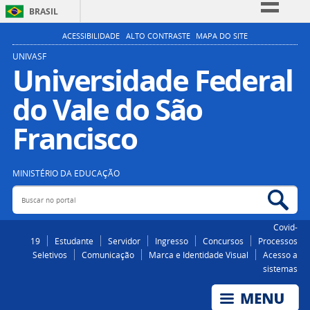
BRASIL
Simplifique!
ACESSIBILIDADE
ALTO CONTRASTE
MAPA DO SITE
Comunica BR
UNIVASF
Universidade Federal
Participe
do Vale do São
Acesso à informação
Legislação
Francisco
Canais
MINISTÉRIO DA EDUCAÇÃO
Buscar no portal
Bus
Covid-
19
Estudante
Servidor
Ingresso
Concursos
Processos
Seletivos
Comunicação
Marca e Identidade Visual
Acesso a
sistemas