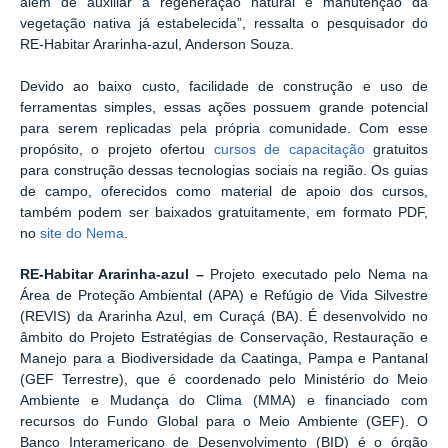
além de auxiliar a regeneração natural e manutenção da
vegetação nativa já estabelecida”, ressalta o pesquisador do
RE-Habitar Ararinha-azul, Anderson Souza.
Devido ao baixo custo, facilidade de construção e uso de
ferramentas simples, essas ações possuem grande potencial
para serem replicadas pela própria comunidade. Com esse
propósito, o projeto ofertou
cursos de capacitação
gratuitos
para construção dessas tecnologias sociais na região. Os guias
de campo, oferecidos como material de apoio dos cursos,
também podem ser baixados gratuitamente, em formato PDF,
no
site do Nema
.
RE-Habitar Ararinha-azul –
Projeto executado pelo Nema na
Área de Proteção Ambiental (APA) e Refúgio de Vida Silvestre
(REVIS) da Ararinha Azul, em Curaçá (BA). É desenvolvido no
âmbito do Projeto Estratégias de Conservação, Restauração e
Manejo para a Biodiversidade da Caatinga, Pampa e Pantanal
(GEF Terrestre), que é coordenado pelo Ministério do Meio
Ambiente e Mudança do Clima (MMA) e financiado com
recursos do Fundo Global para o Meio Ambiente (GEF). O
Banco Interamericano de Desenvolvimento (BID) é o órgão