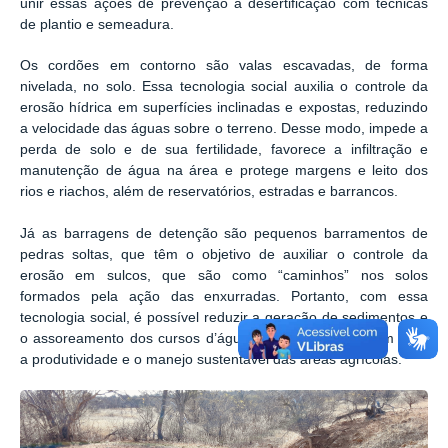
unir essas ações de prevenção à desertificação com técnicas
de plantio e semeadura.
Os cordões em contorno são valas escavadas, de forma
nivelada, no solo. Essa tecnologia social auxilia o controle da
erosão hídrica em superfícies inclinadas e expostas, reduzindo
a velocidade das águas sobre o terreno. Desse modo, impede a
perda de solo e de sua fertilidade, favorece a infiltração e
manutenção de água na área e protege margens e leito dos
rios e riachos, além de reservatórios, estradas e barrancos.
Já as barragens de detenção são pequenos barramentos de
pedras soltas, que têm o objetivo de auxiliar o controle da
erosão em sulcos, que são como “caminhos” nos solos
formados pela ação das enxurradas. Portanto, com essa
tecnologia social, é possível reduzir a geração de sedimentos e
o assoreamento dos cursos d’água, contribuindo também para
a produtividade e o manejo sustentável das áreas agrícolas.