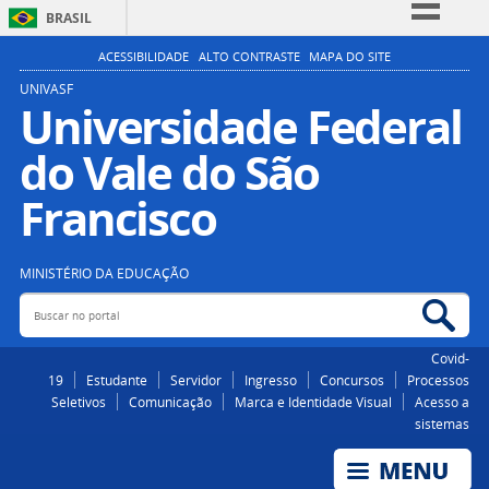
BRASIL
Simplifique!
ACESSIBILIDADE
ALTO CONTRASTE
MAPA DO SITE
Comunica BR
UNIVASF
Universidade Federal
Participe
do Vale do São
Acesso à informação
Legislação
Francisco
Canais
MINISTÉRIO DA EDUCAÇÃO
Buscar no portal
Bus
Covid-
19
Estudante
Servidor
Ingresso
Concursos
Processos
Seletivos
Comunicação
Marca e Identidade Visual
Acesso a
sistemas