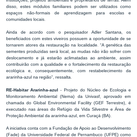
instituições, projetos ambientais e proprietários de terras. Além
disso, estes módulos familiares podem ser utilizados como
espaços não-formais de aprendizagem para escolas e
comunidades locais.
Ainda de acordo com o pesquisador Adler Santana, os
beneficiados com estes viveiros possuem a oportunidade de se
tornarem atores da restauração na localidade. “A genética das
sementes produzidas será local, as mudas não irão sofrer com
deslocamento e já estarão aclimatadas ao ambiente, assim
contribuirão com a qualidade e o fortalecimento da restauração
ecológica e, consequentemente, com restabelecimento da
ararinha-azul na região”, ressalta.
RE-Habitar Ararinha-azul
- Projeto do Núcleo de Ecologia e
Monitoramento Ambiental (Nema) da Univasf, aprovado em
chamada do Global Environmental Facility (GEF Terrestre), é
executado nas áreas do Refúgio da Vida Silvestre e Área de
Proteção Ambiental da ararinha-azul, em Curaçá (BA).
A iniciativa conta com a Fundação de Apoio ao Desenvolvimento
(Fade) da Universidade Federal de Pernambuco (UFPE) como