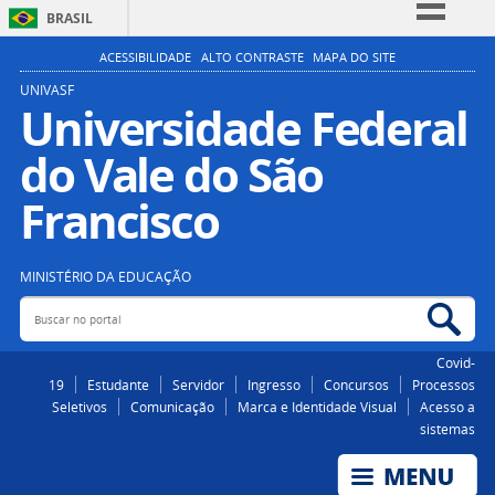
BRASIL
Simplifique!
ACESSIBILIDADE
ALTO CONTRASTE
MAPA DO SITE
Comunica BR
UNIVASF
Universidade Federal
Participe
do Vale do São
Acesso à informação
Legislação
Francisco
Canais
MINISTÉRIO DA EDUCAÇÃO
Buscar no portal
Bus
Covid-
19
Estudante
Servidor
Ingresso
Concursos
Processos
Seletivos
Comunicação
Marca e Identidade Visual
Acesso a
sistemas