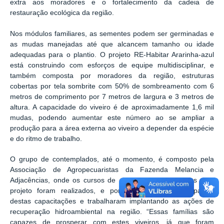
extra aos moradores e o fortalecimento da cadeia de
restauração ecológica da região.
Nos módulos familiares, as sementes podem ser germinadas e
as mudas manejadas até que alcancem tamanho ou idade
adequadas para o plantio. O projeto RE-Habitar Ararinha-azul
está construindo com esforços de equipe multidisciplinar, e
também composta por moradores da região, estruturas
cobertas por tela sombrite com 50% de sombreamento com 6
metros de comprimento por 7 metros de largura e 3 metros de
altura. A capacidade do viveiro é de aproximadamente 1,6 mil
mudas, podendo aumentar este número ao se ampliar a
produção para a área externa ao viveiro a depender da espécie
e do ritmo de trabalho.
O grupo de contemplados, até o momento, é composto pela
Associação de Agropecuaristas da Fazenda Melancia e
Adjacências, onde os cursos de capacitação promovidos pelo
projeto foram realizados, e por
pessoas
que participaram
destas capacitações e trabalharam implantando as ações de
recuperação hidroambiental na região. “Essas famílias são
capazes de prosperar com estes viveiros, já que foram