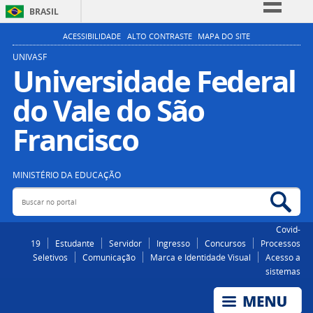
BRASIL
Simplifique!
ACESSIBILIDADE
ALTO CONTRASTE
MAPA DO SITE
Comunica BR
UNIVASF
Universidade Federal
Participe
do Vale do São
Acesso à informação
Legislação
Francisco
Canais
MINISTÉRIO DA EDUCAÇÃO
Buscar no portal
Bus
Covid-
19
Estudante
Servidor
Ingresso
Concursos
Processos
Seletivos
Comunicação
Marca e Identidade Visual
Acesso a
sistemas