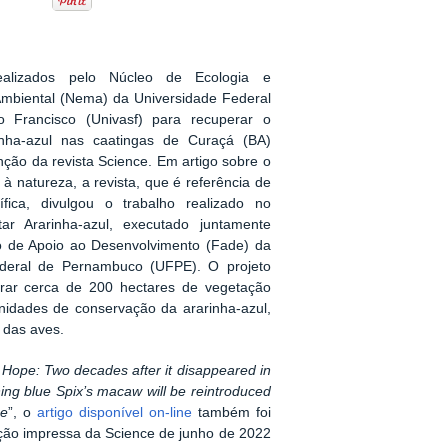
ealizados pelo Núcleo de Ecologia e
mbiental (Nema) da Universidade Federal
 Francisco (Univasf) para recuperar o
inha-azul nas caatingas de Curaçá (BA)
ão da revista Science. Em artigo sobre o
 à natureza, a revista, que é referência de
ífica, divulgou
o trabalho realizado no
tar Ararinha-azul, executado juntamente
 de Apoio ao Desenvolvimento (Fade) da
ederal de Pernambuco (UFPE). O projeto
rar cerca de 200 hectares de vegetação
nidades de conservação da ararinha-azul,
o das aves.
 Hope: Two decades after it disappeared in
ning blue Spix’s macaw will be reintroduced
me
”, o
artigo disponível on-line
também foi
ção impressa da Science de junho de 2022