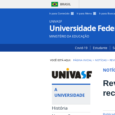
BRASIL
Ir para Conteúdo
1
Ir para Menu
2
Ir para Busc
UNIVASF
Universidade Feder
MINISTÉRIO DA EDUCAÇÃO
Covid-19
Estudante
S
VOCÊ ESTÁ AQUI:
PÁGINA INICIAL
>
NOTÍCIAS
>
REV
NOTÍC
Re
A
rec
UNIVERSIDADE
História
publica