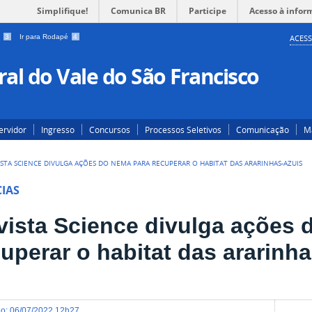
Simplifique!
Comunica BR
Participe
Acesso à infor
a
3
Ir para Rodapé
4
ACESS
al do Vale do São Francisco
ervidor
Ingresso
Concursos
Processos Seletivos
Comunicação
Ma
ISTA SCIENCE DIVULGA AÇÕES DO NEMA PARA RECUPERAR O HABITAT DAS ARARINHAS-AZUIS
IAS
vista Science divulga ações 
uperar o habitat das ararinh
do
:
06/07/2022 12h27