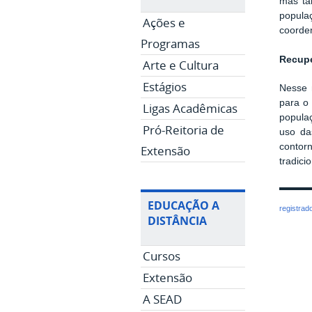
mas ta
popula
Ações e
coorde
Programas
Recupe
Arte e Cultura
Estágios
Nesse 
para o
Ligas Acadêmicas
popula
Pró-Reitoria de
uso da
contor
Extensão
tradicio
EDUCAÇÃO A
registrad
DISTÂNCIA
Cursos
Extensão
A SEAD