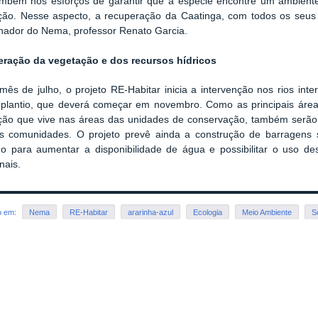
mbém nos esforços de garantir que a espécie encontre um ambiente
ção. Nesse aspecto, a recuperação da Caatinga, com todos os seus de
nador do Nema, professor Renato Garcia.
ração da vegetação e dos recursos hídricos
mês de julho, o projeto RE-Habitar inicia a intervenção nos rios in
 plantio, que deverá começar em novembro. Como as principais áre
ção que vive nas áreas das unidades de conservação, também serão u
s comunidades. O projeto prevê ainda a construção de barragens 
no para aumentar a disponibilidade de água e possibilitar o uso d
nais.
o em:
Nema
RE-Habitar
ararinha-azul
Ecologia
Meio Ambiente
S