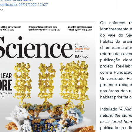
modificação
:
06/07/2022 12h27
ma
Os esforços r
Monitoramento A
do Vale do São
habitat da arar
chamaram a atenç
retorno das aves
publicação cient
projeto Re-Habi
com a Fundação
Universidade F
pretende recupe
nas áreas das u
habitat prioritári
Intitulado “
A Wild
nature, the stun
to its forest ho
publicado na edi