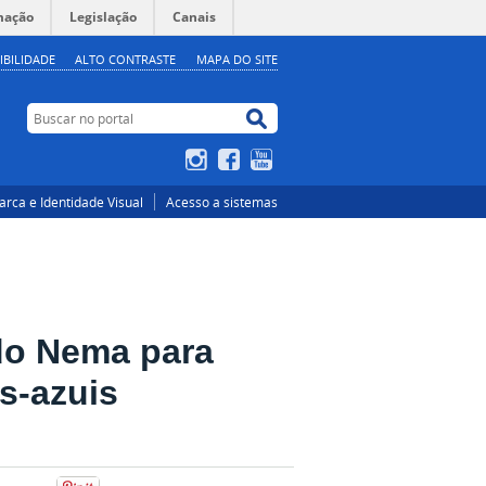
mação
Legislação
Canais
IBILIDADE
ALTO CONTRASTE
MAPA DO SITE
Buscar no portal
Buscar no portal
Instagram
Facebook
YouTube
rca e Identidade Visual
Acesso a sistemas
do Nema para
as-azuis