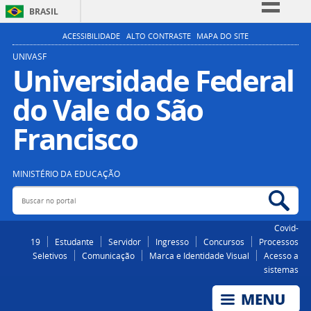
BRASIL
Simplifique!
ACESSIBILIDADE
ALTO CONTRASTE
MAPA DO SITE
Comunica BR
UNIVASF
Universidade Federal
Participe
do Vale do São
Acesso à informação
Legislação
Francisco
Canais
MINISTÉRIO DA EDUCAÇÃO
Buscar no portal
Bus
Covid-
19
Estudante
Servidor
Ingresso
Concursos
Processos
Seletivos
Comunicação
Marca e Identidade Visual
Acesso a
sistemas