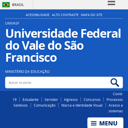
BRASIL
Simplifique!
ACESSIBILIDADE
ALTO CONTRASTE
MAPA DO SITE
Comunica BR
UNIVASF
Universidade Federal
Participe
do Vale do São
Acesso à informação
Legislação
Francisco
Canais
MINISTÉRIO DA EDUCAÇÃO
Buscar no portal
Bus
Covid-
19
Estudante
Servidor
Ingresso
Concursos
Processos
Seletivos
Comunicação
Marca e Identidade Visual
Acesso a
sistemas