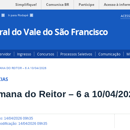
Simplifique!
Comunica BR
Participe
Acesso à infor
a
3
Ir para Rodapé
4
ACESS
al do Vale do São Francisco
ervidor
Ingresso
Concursos
Processos Seletivos
Comunicação
Ma
ANA DO REITOR – 6 A 10/04/2026
IAS
mana do Reitor – 6 a 10/04/20
do
:
14/04/2026 09h35
modificação
:
14/04/2026 09h35