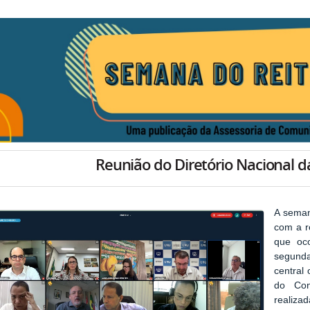
Reunião do Diretório Nacional d
A semana
com a r
que oc
segunda
central
do Con
realizad