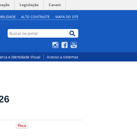
mação
Legislação
Canais
IBILIDADE
ALTO CONTRASTE
MAPA DO SITE
Buscar no portal
Buscar no portal
Instagram
Facebook
YouTube
rca e Identidade Visual
Acesso a sistemas
26