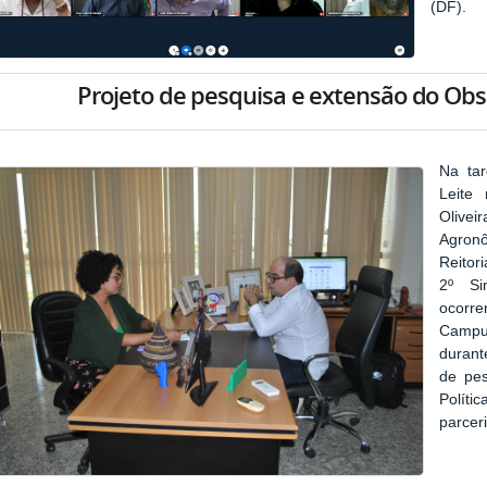
(DF).
Projeto de pesquisa e extensão do Obs
Na tar
Leite
Olive
Agronô
Reitor
2º Si
ocorre
Campus
durant
de pes
Polít
parcer