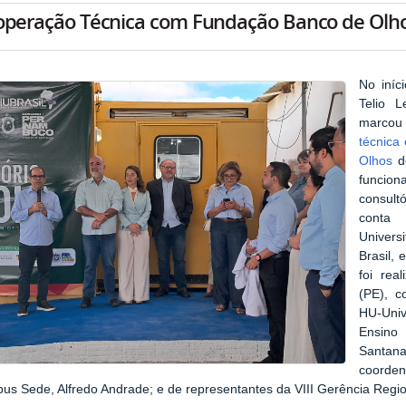
peração Técnica com Fundação Banco de Olhos
No iníc
Telio 
marcou 
técnica
Olhos
do
funcio
consult
conta 
Univers
Brasil,
foi real
(PE), c
HU-Univ
Ensino
Santana
coorde
us Sede, Alfredo Andrade; e de representantes da VIII Gerência Regi