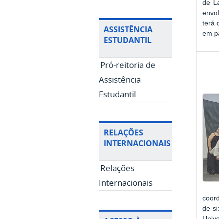
de L
envo
terá 
ASSISTÊNCIA
em pa
ESTUDANTIL
Pró-reitoria de
Assistência
Estudantil
RELAÇÕES
INTERNACIONAIS
Relações
Internacionais
coord
de si
Unive