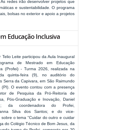
As redes irão desenvolver projetos que
máticas e sustentabilidade. O programa
s, bolsas no exterior e apoio a projetos
em Educação Inclusiva
r Telio Leite participou da Aula Inaugural
ograma de Mestrado em Educação
iva (Profei) - Turma 2026, realizada na
da quinta-feira (9), no auditório do
 Serra da Capivara, em São Raimundo
 (PI). O evento contou com a presença
etor de Pesquisa da Pró-Reitoria de
sa, Pós-Graduação e Inovação, Daniel
io; da coordenadora do Profei,
ianna Silva dos Santos; e do vice-
 sobre o tema “Cuidar do outro e cuidar
loga do Colégio Técnico de Bom Jesus, da
egunda turma do Profei, composta por 20