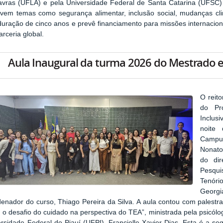
avras (UFLA) e pela Universidade Federal de Santa Catarina (UFSC) 
lvem temas como segurança alimentar, inclusão social, mudanças cli
duração de cinco anos e prevê financiamento para missões internacionai
rceria global.
Aula Inaugural da turma 2026 do Mestrado 
O reito
do Pr
Inclus
noite 
Campus
Nonato
do dir
Pesqui
Tenór
Georg
enador do curso, Thiago Pereira da Silva. A aula contou com palestra
: o desafio do cuidado na perspectiva do TEA”, ministrada pela psicó
rsidade Federal do Piauí (UFPI), Francielle Xavier Dias. Esta é a s