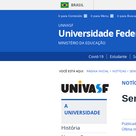
BRASIL
Ir para Conteúdo
1
Ir para Menu
2
Ir para Busc
UNIVASF
Universidade Feder
MINISTÉRIO DA EDUCAÇÃO
Covid-19
Estudante
S
VOCÊ ESTÁ AQUI:
PÁGINA INICIAL
>
NOTÍCIAS
>
SEM
NOTÍC
Se
A
UNIVERSIDADE
publica
História
última 