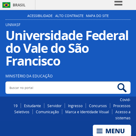
BRASIL
Simplifique!
ACESSIBILIDADE
ALTO CONTRASTE
MAPA DO SITE
Comunica BR
UNIVASF
Universidade Federal
Participe
do Vale do São
Acesso à informação
Legislação
Francisco
Canais
MINISTÉRIO DA EDUCAÇÃO
Buscar no portal
Bus
Covid-
19
Estudante
Servidor
Ingresso
Concursos
Processos
Seletivos
Comunicação
Marca e Identidade Visual
Acesso a
sistemas