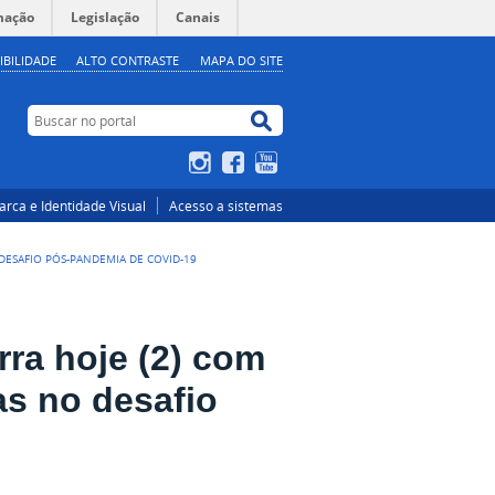
mação
Legislação
Canais
IBILIDADE
ALTO CONTRASTE
MAPA DO SITE
Buscar no portal
Buscar no portal
Instagram
Facebook
YouTube
rca e Identidade Visual
Acesso a sistemas
DESAFIO PÓS-PANDEMIA DE COVID-19
rra hoje (2) com
as no desafio