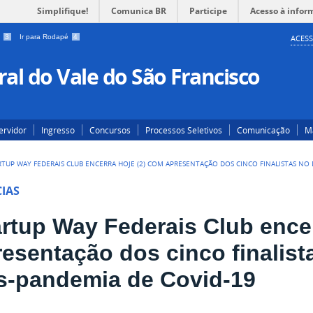
Simplifique!
Comunica BR
Participe
Acesso à infor
a
3
Ir para Rodapé
4
ACESS
al do Vale do São Francisco
ervidor
Ingresso
Concursos
Processos Seletivos
Comunicação
Ma
RTUP WAY FEDERAIS CLUB ENCERRA HOJE (2) COM APRESENTAÇÃO DOS CINCO FINALISTAS NO 
IAS
artup Way Federais Club ence
resentação dos cinco finalist
s-pandemia de Covid-19