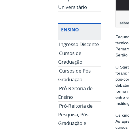
Universitário
ENSINO
Fagund
Ingresso Discente
técnic
Pernam
Cursos de
Sertão
Graduação
O Start
Cursos de Pós
foram: 
Graduação
pós-co
debate
Pró-Reitoria de
forma 
Ensino
entre e
Institu
Pró-Reitoria de
Pesquisa, Pós
Os cinc
As apre
Graduação e
cursos