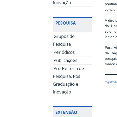
Inovação
pontua
concluí
A dire
PESQUISA
da Uni
soleni
Grupos de
ideias 
Pesquisa
Para V
Periódicos
da Reg
pesqui
Publicações
marco d
Pró-Reitoria de
Pesquisa, Pós
registrad
Graduação e
Inovação
EXTENSÃO