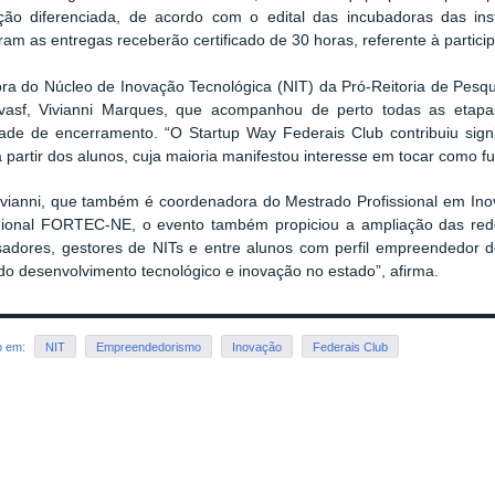
ção diferenciada, de acordo com o edital das incubadoras das inst
ram as entregas receberão certificado de 30 horas, referente à partic
tora do Núcleo de Inovação Tecnológica (NIT) da Pró-Reitoria de Pes
vasf, Vivianni Marques, que acompanhou de perto todas as etap
dade de encerramento. “O Startup Way Federais Club contribuiu sign
a partir dos alunos, cuja maioria manifestou interesse em tocar como f
ivianni, que também é coordenadora do Mestrado Profissional em Inov
ional FORTEC-NE, o evento também propiciou a ampliação das redes
sadores, gestores de NITs e entre alunos com perfil empreendedor d
o desenvolvimento tecnológico e inovação no estado”, afirma.
o em:
NIT
Empreendedorismo
Inovação
Federais Club