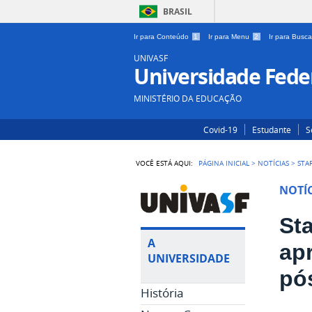
BRASIL
Ir para Conteúdo
1
Ir para Menu
2
Ir para Busc
UNIVASF
Universidade Feder
MINISTÉRIO DA EDUCAÇÃO
Covid-19
Estudante
S
VOCÊ ESTÁ AQUI:
PÁGINA INICIAL
>
NOTÍCIAS
>
STA
NOTÍC
St
A
ap
UNIVERSIDADE
pó
História