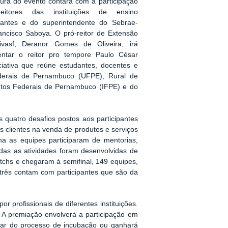
tura do evento contará com a participação
eitores das instituições de ensino
ipantes e do superintendente do Sebrae-
ancisco Saboya. O pró-reitor de Extensão
vasf, Deranor Gomes de Oliveira, irá
entar o reitor pro tempore Paulo César
iativa que reúne estudantes, docentes e
ederais de Pernambuco (UFPE), Rural de
utos Federais de Pernambuco (IFPE) e do
s quatro desafios postos aos participantes
os clientes na venda de produtos e serviços
a as equipes participaram de mentorias,
das as atividades foram desenvolvidas de
chs e chegaram à semifinal, 149 equipes,
 três contam com participantes que são da
r profissionais de diferentes instituições.
0. A premiação envolverá a participação em
ipar do processo de incubação ou ganhará