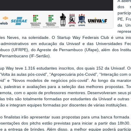
A aber
dos r
partic
PE, Fr
da Uni
repres
es Neves, na solenidade. O Startup Way Federais Club é uma inic
o-administrativos em educação da Univasf e das Universidades F
buco (UFRPE), do Agreste de Pernambuco (Ufape), além dos Instit
 Pernambucano (IF-Sertão).
up Way teve 1.316 estudantes inscritos, dos quais 152 da Univasf. O
“Volta às aulas pós-covid”, “Agropecuária pós-Covid”, “Interação com 
vid” e “Novos modelos de negócios pós-covid”. Ao longo da maraton
s, palestras e avaliações para a seleção das melhores propostas. To
remota, com o apoio de professores mentores. Desenvolveram seus pit
las três são totalmente formadas por estudantes da Univasf e outras
ição e integram equipes formadas por discentes de várias instituições.
o finalistas irão apresentar suas propostas para uma banca formada po
sentações dos pitchs estão previstas para iniciar a partir das 18h3
 e a entrega de brindes. Além disso, a melhor equipe poderá partic