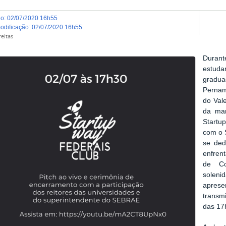
do
:
02/07/2020 16h55
modificação
:
02/07/2020 16h55
eitas
Duran
estuda
gradua
Pernam
do Vale
da ma
Startup
com o 
se ded
enfre
de Co
sole
aprese
transm
das 17