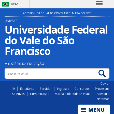
BRASIL
Simplifique!
ACESSIBILIDADE
ALTO CONTRASTE
MAPA DO SITE
Comunica BR
UNIVASF
Universidade Federal
Participe
do Vale do São
Acesso à informação
Legislação
Francisco
Canais
MINISTÉRIO DA EDUCAÇÃO
Buscar no portal
Bus
Covid-
19
Estudante
Servidor
Ingresso
Concursos
Processos
Seletivos
Comunicação
Marca e Identidade Visual
Acesso a
sistemas