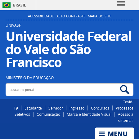
BRASIL
Simplifique!
ACESSIBILIDADE
ALTO CONTRASTE
MAPA DO SITE
Comunica BR
UNIVASF
Universidade Federal
Participe
do Vale do São
Acesso à informação
Legislação
Francisco
Canais
MINISTÉRIO DA EDUCAÇÃO
Buscar no portal
Bus
Covid-
19
Estudante
Servidor
Ingresso
Concursos
Processos
Seletivos
Comunicação
Marca e Identidade Visual
Acesso a
sistemas