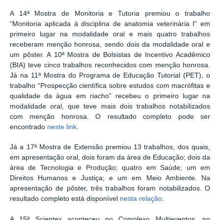
A 14ª Mostra de Monitoria e Tutoria premiou o trabalho
“Monitoria aplicada à disciplina de anatomia veterinária I” em
primeiro lugar na modalidade oral e mais quatro trabalhos
receberam menção honrosa, sendo dois da modalidade oral e
um pôster. A 10ª Mostra de Bolsistas de Incentivo Acadêmico
(BIA) teve cinco trabalhos reconhecidos com menção honrosa.
Já na 11ª Mostra do Programa de Educação Tutorial (PET), o
trabalho “Prospecção científica sobre estudos com macrófitas e
qualidade da água em riacho” recebeu o primeiro lugar na
modalidade oral, que teve mais dois trabalhos notabilizados
com menção honrosa. O resultado completo pode ser
encontrado
neste link
.
Já a 17ª Mostra de Extensão premiou 13 trabalhos, dos quais,
em apresentação oral, dois foram da área de Educação; dois da
área de Tecnologia e Produção; quatro em Saúde; um em
Direitos Humanos e Justiça; e um em Meio Ambiente. Na
apresentação de pôster, três trabalhos foram notabilizados. O
resultado completo está disponível
nesta relação
.
A 15ª Scientex aconteceu no Complexo Multieventos, no