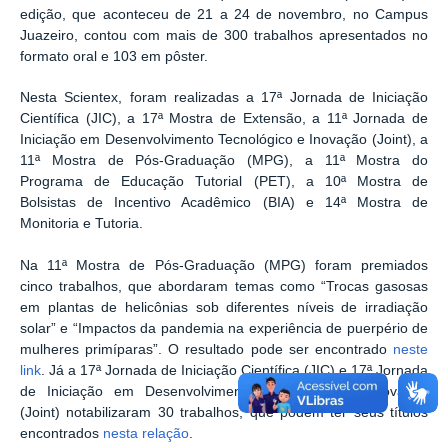
edição, que aconteceu de 21 a 24 de novembro, no Campus
Juazeiro, contou com mais de 300 trabalhos apresentados no
formato oral e 103 em pôster.
Nesta Scientex, foram realizadas a 17ª Jornada de Iniciação
Científica (JIC), a 17ª Mostra de Extensão, a 11ª Jornada de
Iniciação em Desenvolvimento Tecnológico e Inovação (Joint), a
11ª Mostra de Pós-Graduação (MPG), a 11ª Mostra do
Programa de Educação Tutorial (PET), a 10ª Mostra de
Bolsistas de Incentivo Acadêmico (BIA) e 14ª Mostra de
Monitoria e Tutoria.
Na 11ª Mostra de Pós-Graduação (MPG) foram premiados
cinco trabalhos, que abordaram temas como “Trocas gasosas
em plantas de helicônias sob diferentes níveis de irradiação
solar” e “Impactos da pandemia na experiência de puerpério de
mulheres primíparas”. O resultado pode ser encontrado
neste
link
. Já a 17ª Jornada de Iniciação Científica (JIC) e 17ª Jornada
de Iniciação em Desenvolvimento Tecnológico e Inovação
(Joint) notabilizaram 30 trabalhos, que podem ter seus títulos
encontrados
nesta relação
.