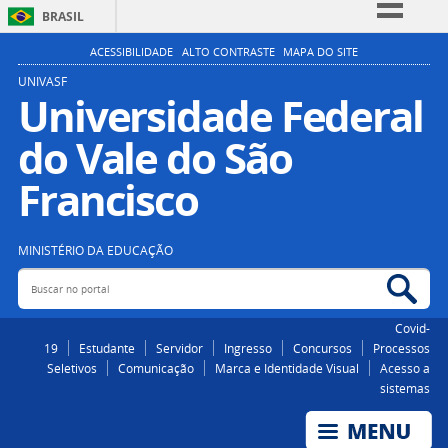
BRASIL
Simplifique!
ACESSIBILIDADE
ALTO CONTRASTE
MAPA DO SITE
Comunica BR
UNIVASF
Universidade Federal
Participe
do Vale do São
Acesso à informação
Legislação
Francisco
Canais
MINISTÉRIO DA EDUCAÇÃO
Buscar no portal
Bus
Covid-
19
Estudante
Servidor
Ingresso
Concursos
Processos
Seletivos
Comunicação
Marca e Identidade Visual
Acesso a
sistemas