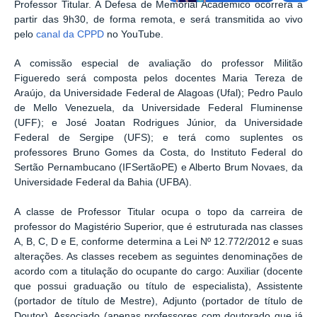
Professor Titular. A Defesa de Memorial Acadêmico ocorrerá a
partir das 9h30, de forma remota, e será transmitida ao vivo
pelo
canal da CPPD
no YouTube.
A comissão especial de avaliação do professor Militão
Figueredo será composta pelos docentes Maria Tereza de
Araújo, da Universidade Federal de Alagoas (Ufal); Pedro Paulo
de Mello Venezuela, da Universidade Federal Fluminense
(UFF); e José Joatan Rodrigues Júnior, da Universidade
Federal de Sergipe (UFS); e terá como suplentes os
professores Bruno Gomes da Costa, do Instituto Federal do
Sertão Pernambucano (IFSertãoPE) e Alberto Brum Novaes, da
Universidade Federal da Bahia (UFBA).
A classe de Professor Titular ocupa o topo da carreira de
professor do Magistério Superior, que é estruturada nas classes
A, B, C, D e E, conforme determina a Lei Nº 12.772/2012 e suas
alterações. As classes recebem as seguintes denominações de
acordo com a titulação do ocupante do cargo: Auxiliar (docente
que possui graduação ou título de especialista), Assistente
(portador de título de Mestre), Adjunto (portador de título de
Doutor), Associado (apenas professores com doutorado que já