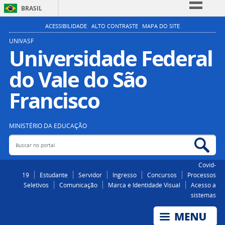
BRASIL
Simplifique!
ACESSIBILIDADE
ALTO CONTRASTE
MAPA DO SITE
Comunica BR
UNIVASF
Universidade Federal
Participe
do Vale do São
Acesso à informação
Legislação
Francisco
Canais
MINISTÉRIO DA EDUCAÇÃO
Buscar no portal
Bus
Covid-
19
Estudante
Servidor
Ingresso
Concursos
Processos
Seletivos
Comunicação
Marca e Identidade Visual
Acesso a
sistemas