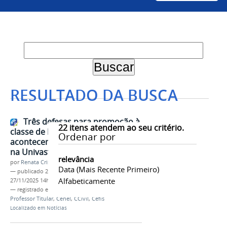
RESULTADO DA BUSCA
Três defesas para promoção à
22
itens atendem ao seu critério.
classe de Professor Titular
Ordenar por
acontecem na próxima semana
na Univasf
relevância
por
Renata Cristina de Sá Barreto Freitas
Data (mais Recente Primeiro)
—
publicado
26/11/2025
—
última modificação
Alfabeticamente
27/11/2025 14h28
— registrado em:
CPPD
,
Carreira Docente
,
Professor Titular
,
Cenel
,
CCivil
,
Cefis
Localizado em
Notícias