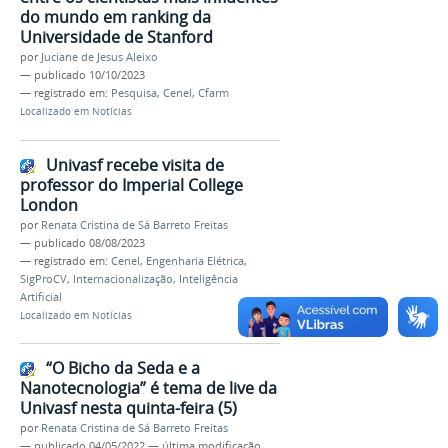
do mundo em ranking da
Universidade de Stanford
por
Juciane de Jesus Aleixo
—
publicado
10/10/2023
— registrado em:
Pesquisa
,
Cenel
,
Cfarm
Localizado em
Notícias
Univasf recebe visita de
professor do Imperial College
London
por
Renata Cristina de Sá Barreto Freitas
—
publicado
08/08/2023
— registrado em:
Cenel
,
Engenharia Elétrica
,
SigProCV
,
Internacionalização
,
Inteligência
Artificial
Localizado em
Notícias
“O Bicho da Seda e a
Nanotecnologia” é tema de live da
Univasf nesta quinta-feira (5)
por
Renata Cristina de Sá Barreto Freitas
—
publicado
04/05/2022
—
última modificação