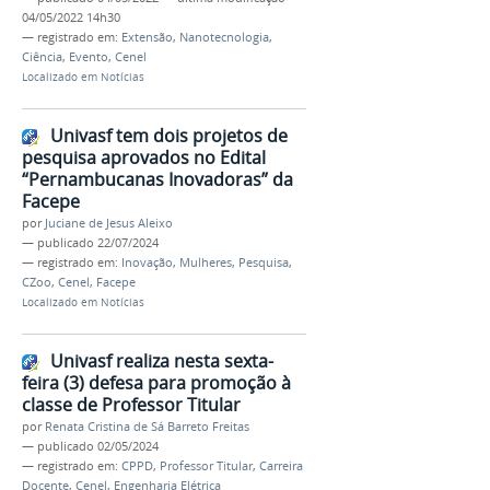
04/05/2022 14h30
— registrado em:
Extensão
,
Nanotecnologia
,
Ciência
,
Evento
,
Cenel
Localizado em
Notícias
Univasf tem dois projetos de
pesquisa aprovados no Edital
“Pernambucanas Inovadoras” da
Facepe
por
Juciane de Jesus Aleixo
—
publicado
22/07/2024
— registrado em:
Inovação
,
Mulheres
,
Pesquisa
,
CZoo
,
Cenel
,
Facepe
Localizado em
Notícias
Univasf realiza nesta sexta-
feira (3) defesa para promoção à
classe de Professor Titular
por
Renata Cristina de Sá Barreto Freitas
—
publicado
02/05/2024
— registrado em:
CPPD
,
Professor Titular
,
Carreira
Docente
,
Cenel
,
Engenharia Elétrica