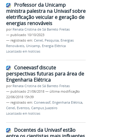
Professor da Unicamp
ministra palestra na Univasf sobre
eletrificação veicular e geração de
energias renováveis
por
Renata Cristina de Sá Barreto Freitas
—
publicado
10/10/2023
— registrado em:
Cenel
,
Pesquisa
,
Energias
Renováveis
,
Unicamp
,
Energia Elétrica
Localizado em
Notícias
Coneevasf discute
perspectivas futuras para área de
Engenharia Elétrica
por
Renata Cristina de Sá Barreto Freitas
—
publicado
21/06/2018
—
última modificação
22/06/2018 15h39
— registrado em:
Coneevasf
,
Engenharia Elétrica
,
Cenel
,
Eventos
,
Campus Juazeiro
Localizado em
Notícias
Docentes da Univasf estão
entre os cientistas mais influentes