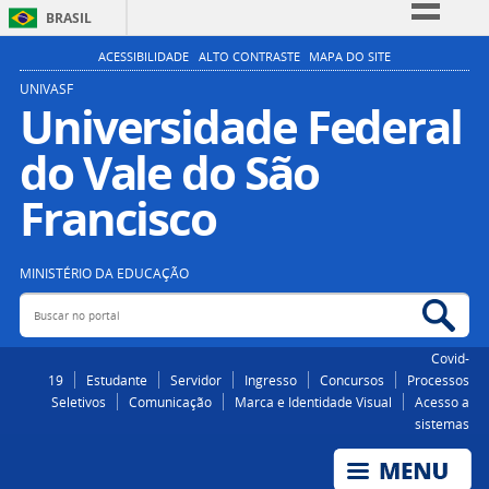
BRASIL
Simplifique!
ACESSIBILIDADE
ALTO CONTRASTE
MAPA DO SITE
Comunica BR
UNIVASF
Universidade Federal
Participe
do Vale do São
Acesso à informação
Legislação
Francisco
Canais
MINISTÉRIO DA EDUCAÇÃO
Buscar no portal
Bus
Covid-
19
Estudante
Servidor
Ingresso
Concursos
Processos
Seletivos
Comunicação
Marca e Identidade Visual
Acesso a
sistemas