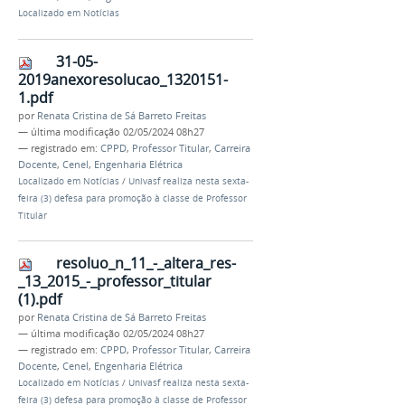
Localizado em
Notícias
31-05-
2019anexoresolucao_1320151-
1.pdf
por
Renata Cristina de Sá Barreto Freitas
—
última modificação
02/05/2024 08h27
— registrado em:
CPPD
,
Professor Titular
,
Carreira
Docente
,
Cenel
,
Engenharia Elétrica
Localizado em
Notícias
/
Univasf realiza nesta sexta-
feira (3) defesa para promoção à classe de Professor
Titular
resoluo_n_11_-_altera_res-
_13_2015_-_professor_titular
(1).pdf
por
Renata Cristina de Sá Barreto Freitas
—
última modificação
02/05/2024 08h27
— registrado em:
CPPD
,
Professor Titular
,
Carreira
Docente
,
Cenel
,
Engenharia Elétrica
Localizado em
Notícias
/
Univasf realiza nesta sexta-
feira (3) defesa para promoção à classe de Professor