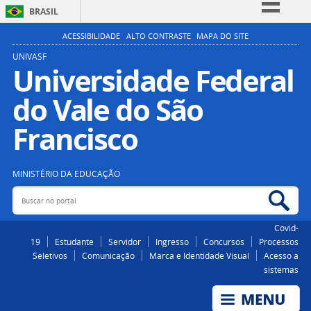
BRASIL
Simplifique!
ACESSIBILIDADE
ALTO CONTRASTE
MAPA DO SITE
Comunica BR
UNIVASF
Universidade Federal
Participe
do Vale do São
Acesso à informação
Legislação
Francisco
Canais
MINISTÉRIO DA EDUCAÇÃO
Buscar no portal
Bus
Covid-
19
Estudante
Servidor
Ingresso
Concursos
Processos
Seletivos
Comunicação
Marca e Identidade Visual
Acesso a
sistemas