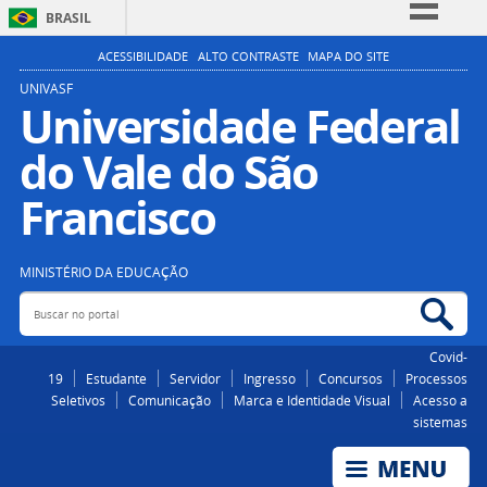
BRASIL
Simplifique!
ACESSIBILIDADE
ALTO CONTRASTE
MAPA DO SITE
Comunica BR
UNIVASF
Universidade Federal
Participe
do Vale do São
Acesso à informação
Legislação
Francisco
Canais
MINISTÉRIO DA EDUCAÇÃO
Buscar no portal
Bus
Covid-
19
Estudante
Servidor
Ingresso
Concursos
Processos
Seletivos
Comunicação
Marca e Identidade Visual
Acesso a
sistemas