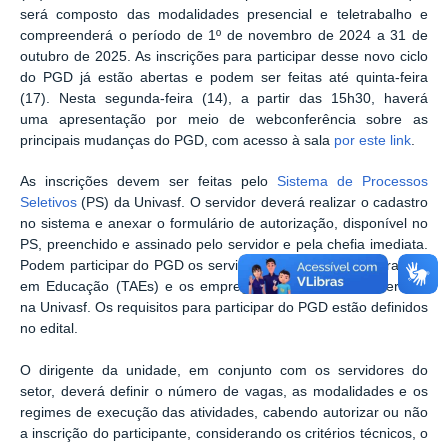
será composto das modalidades presencial e teletrabalho e
compreenderá o período de 1º de novembro de 2024 a 31 de
outubro de 2025. As inscrições para participar desse novo ciclo
do PGD já estão abertas e podem ser feitas até quinta-feira
(17). Nesta segunda-feira (14), a partir das 15h30, haverá
uma apresentação por meio de webconferência sobre as
principais mudanças do PGD, com acesso à sala
por este link
.
As inscrições devem ser feitas pelo
Sistema de Processos
Seletivos
(PS) da Univasf. O servidor deverá realizar o cadastro
no sistema e anexar o formulário de autorização, disponível no
PS, preenchido e assinado pelo servidor e pela chefia imediata.
Podem participar do PGD os servidores Técnico Administrativos
em Educação (TAEs) e os empregados públicos em exercício
na Univasf. Os requisitos para participar do PGD estão definidos
no edital.
O dirigente da unidade, em conjunto com os servidores do
setor, deverá definir o número de vagas, as modalidades e os
regimes de execução das atividades, cabendo autorizar ou não
a inscrição do participante, considerando os critérios técnicos, o