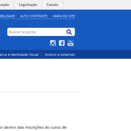
mação
Legislação
Canais
IBILIDADE
ALTO CONTRASTE
MAPA DO SITE
Buscar no portal
Buscar no portal
Instagram
Facebook
YouTube
rca e Identidade Visual
Acesso a sistemas
or dentro das inscrições do curso de