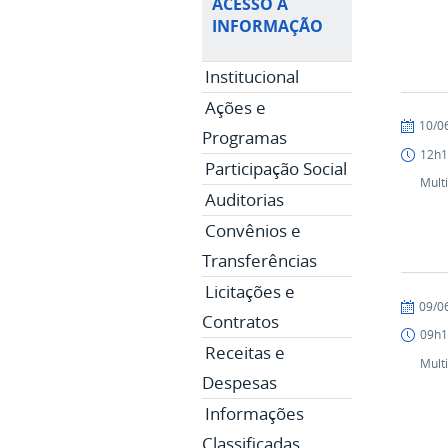
ACESSO À
INFORMAÇÃO
Institucional
Ações e
publicad
10/0
Programas
12h1
Participação Social
Mult
Auditorias
Convênios e
Transferências
Licitações e
publicad
09/0
Contratos
09h1
Receitas e
Mult
Despesas
Informações
Classificadas