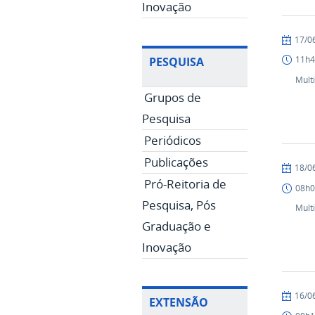
Inovação
publicad
17/0
11h4
PESQUISA
Mult
Grupos de
Pesquisa
Periódicos
Publicações
publicad
18/0
Pró-Reitoria de
08h0
Pesquisa, Pós
Mult
Graduação e
Inovação
publicad
16/0
EXTENSÃO