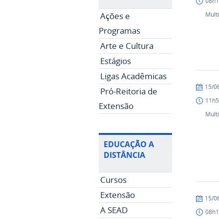
08h1
Ações e
Mult
Programas
Arte e Cultura
Estágios
Ligas Acadêmicas
publicad
15/0
Pró-Reitoria de
11h5
Extensão
Mult
EDUCAÇÃO A
DISTÂNCIA
Cursos
Extensão
publicad
15/0
A SEAD
08h1