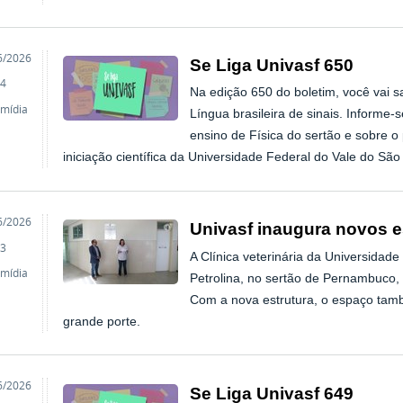
o
6/2026
Se Liga Univasf 650
4
Na edição 650 do boletim, você vai s
imídia
Língua brasileira de sinais. Informe
ensino de Física do sertão e sobre o 
iniciação científica da Universidade Federal do Vale do São
o
6/2026
Univasf inaugura novos es
3
A Clínica veterinária da Universidad
imídia
Petrolina, no sertão de Pernambuco,
Com a nova estrutura, o espaço tam
grande porte.
o
6/2026
Se Liga Univasf 649