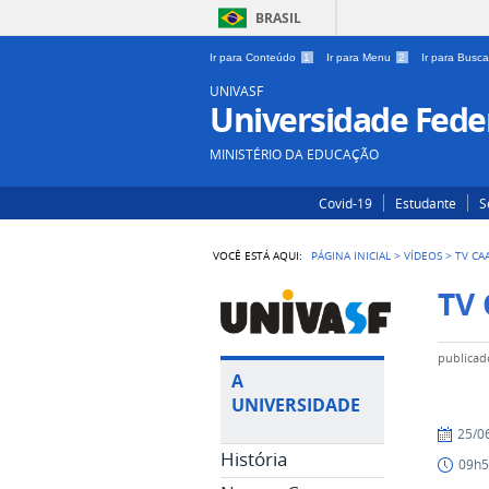
BRASIL
Ir para Conteúdo
1
Ir para Menu
2
Ir para Busc
UNIVASF
Universidade Feder
MINISTÉRIO DA EDUCAÇÃO
Covid-19
Estudante
S
VOCÊ ESTÁ AQUI:
PÁGINA INICIAL
>
VÍDEOS
>
TV CA
TV 
publicad
A
UNIVERSIDADE
publicad
25/0
História
09h5