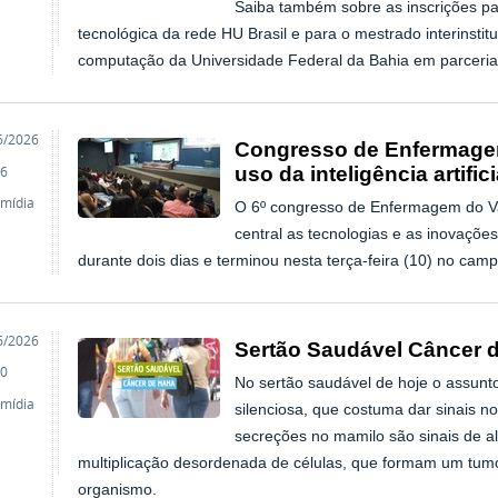
Saiba também sobre as inscrições par
tecnológica da rede HU Brasil e para o mestrado interinstit
computação da Universidade Federal da Bahia em parceria
o
6/2026
Congresso de Enfermagem
uso da inteligência artifi
6
imídia
O 6º congresso de Enfermagem do V
central as tecnologias e as inovaçõ
durante dois dias e terminou nesta terça-feira (10) no cam
o
6/2026
Sertão Saudável Câncer
0
No sertão saudável de hoje o assun
imídia
silenciosa, que costuma dar sinais n
secreções no mamilo são sinais de a
multiplicação desordenada de células, que formam um tumo
organismo.