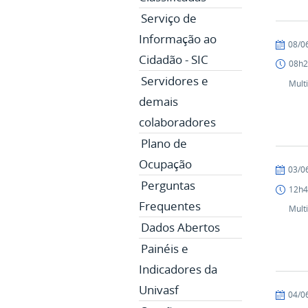
Serviço de
Informação ao
publicad
08/0
Cidadão - SIC
08h2
Servidores e
Mult
demais
colaboradores
Plano de
Ocupação
publicad
03/0
Perguntas
12h4
Frequentes
Mult
Dados Abertos
Painéis e
Indicadores da
Univasf
publicad
04/0