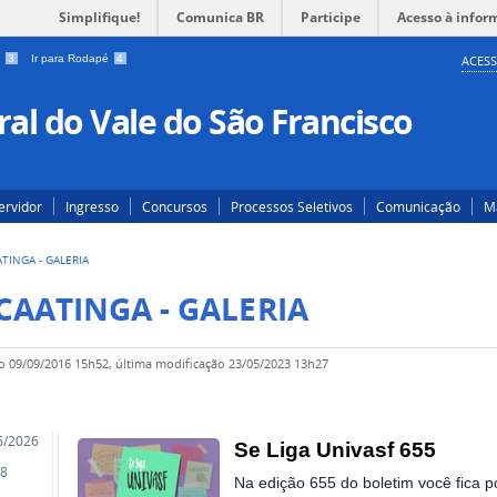
Simplifique!
Comunica BR
Participe
Acesso à infor
a
3
Ir para Rodapé
4
ACESS
al do Vale do São Francisco
ervidor
Ingresso
Concursos
Processos Seletivos
Comunicação
Ma
ATINGA - GALERIA
CAATINGA - GALERIA
o
09/09/2016 15h52,
última modificação
23/05/2023 13h27
o
6/2026
Se Liga Univasf 655
8
Na edição 655 do boletim você fica p