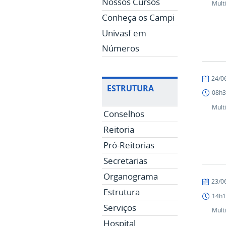
Nossos Cursos
Mult
Conheça os Campi
Univasf em
Números
publicad
24/0
ESTRUTURA
08h3
Mult
Conselhos
Reitoria
Pró-Reitorias
Secretarias
Organograma
publicad
23/0
Estrutura
14h1
Serviços
Mult
Hospital