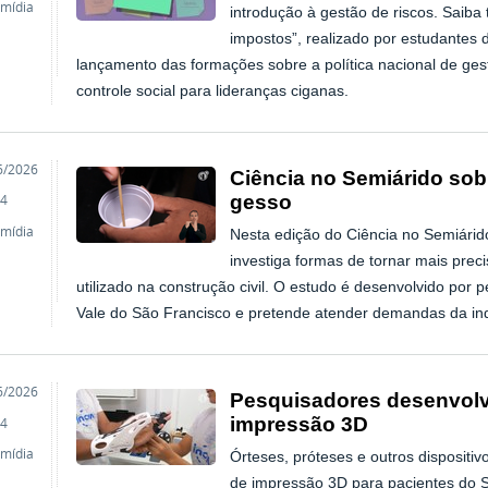
imídia
introdução à gestão de riscos. Saib
impostos”, realizado por estudantes 
lançamento das formações sobre a política nacional de gestã
controle social para lideranças ciganas.
o
6/2026
Ciência no Semiárido sob
gesso
4
imídia
Nesta edição do Ciência no Semiári
investiga formas de tornar mais prec
utilizado na construção civil. O estudo é desenvolvido por
Vale do São Francisco e pretende atender demandas da ind
o
6/2026
Pesquisadores desenvolv
impressão 3D
4
imídia
Órteses, próteses e outros dispositi
de impressão 3D para pacientes do 