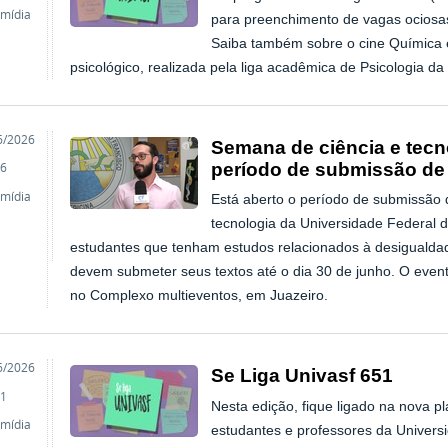
imídia
para preenchimento de vagas ociosas
Saiba também sobre o cine Química e
psicológico, realizada pela liga acadêmica de Psicologia da
o
6/2026
Semana de ciência e tecno
período de submissão de 
6
imídia
Está aberto o período de submissão 
tecnologia da Universidade Federal 
estudantes que tenham estudos relacionados à desiguald
devem submeter seus textos até o dia 30 de junho. O event
no Complexo multieventos, em Juazeiro.
o
6/2026
Se Liga Univasf 651
1
Nesta edição, fique ligado na nova pla
imídia
estudantes e professores da Univers