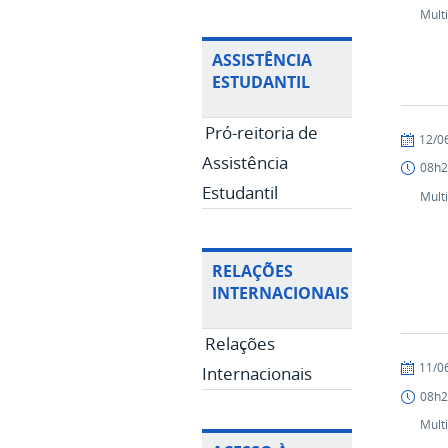
Mult
ASSISTÊNCIA
ESTUDANTIL
Pró-reitoria de
publicad
12/0
Assistência
08h2
Estudantil
Mult
RELAÇÕES
INTERNACIONAIS
Relações
publicad
11/0
Internacionais
08h2
Mult