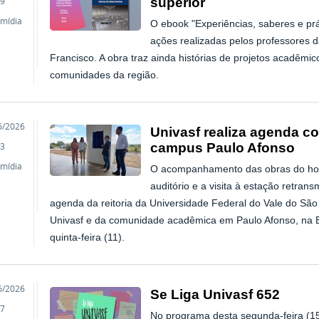
superior
9
imídia
O ebook "Experiências, saberes e prát
ações realizadas pelos professores 
Francisco. A obra traz ainda histórias de projetos acadêmi
comunidades da região.
o
6/2026
Univasf realiza agenda co
campus Paulo Afonso
3
imídia
O acompanhamento das obras do hospi
auditório e a visita à estação retran
agenda da reitoria da Universidade Federal do Vale do São
Univasf e da comunidade acadêmica em Paulo Afonso, na Ba
quinta-feira (11).
o
6/2026
Se Liga Univasf 652
7
No programa desta segunda-feira (15)