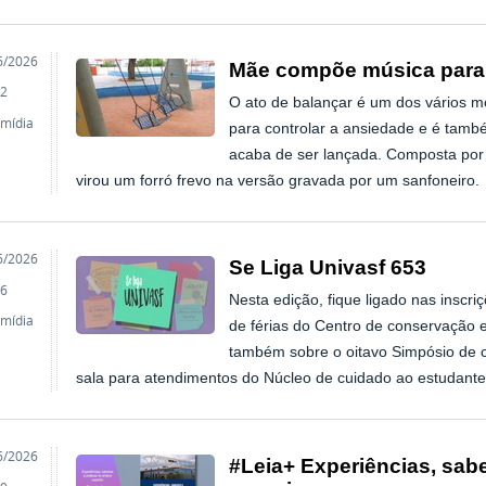
o
6/2026
Mãe compõe música para a
2
O ato de balançar é um dos vários 
imídia
para controlar a ansiedade e é tamb
acaba de ser lançada. Composta por 
virou um forró frevo na versão gravada por um sanfoneiro.
o
6/2026
Se Liga Univasf 653
6
Nesta edição, fique ligado nas inscri
imídia
de férias do Centro de conservação 
também sobre o oitavo Simpósio de ci
sala para atendimentos do Núcleo de cuidado ao estudante
o
6/2026
#Leia+ Experiências, sabe