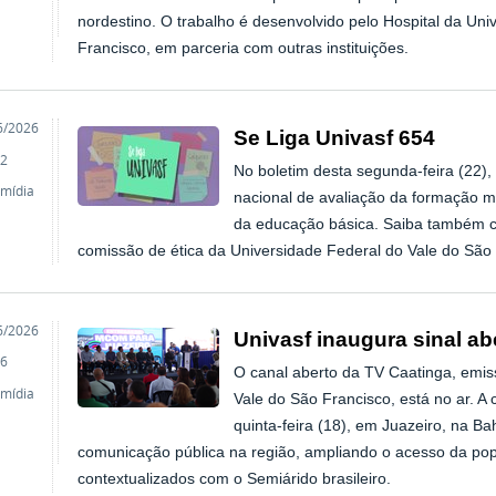
nordestino. O trabalho é desenvolvido pelo Hospital da Un
Francisco, em parceria com outras instituições.
o
6/2026
Se Liga Univasf 654
2
No boletim desta segunda-feira (22),
imídia
nacional de avaliação da formação m
da educação básica. Saiba também c
comissão de ética da Universidade Federal do Vale do São 
o
6/2026
Univasf inaugura sinal ab
6
O canal aberto da TV Caatinga, emis
imídia
Vale do São Francisco, está no ar. A
quinta-feira (18), em Juazeiro, na B
comunicação pública na região, ampliando o acesso da po
contextualizados com o Semiárido brasileiro.