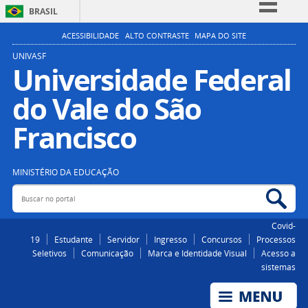
BRASIL
Simplifique!
ACESSIBILIDADE
ALTO CONTRASTE
MAPA DO SITE
Comunica BR
UNIVASF
Universidade Federal
Participe
do Vale do São
Acesso à informação
Legislação
Francisco
Canais
MINISTÉRIO DA EDUCAÇÃO
Buscar no portal
Bus
Covid-
19
Estudante
Servidor
Ingresso
Concursos
Processos
Seletivos
Comunicação
Marca e Identidade Visual
Acesso a
sistemas