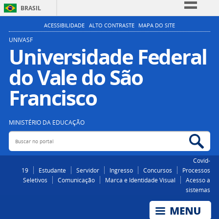
BRASIL
Simplifique!
ACESSIBILIDADE
ALTO CONTRASTE
MAPA DO SITE
Comunica BR
UNIVASF
Universidade Federal
Participe
do Vale do São
Acesso à informação
Legislação
Francisco
Canais
MINISTÉRIO DA EDUCAÇÃO
Buscar no portal
Bus
Covid-
19
Estudante
Servidor
Ingresso
Concursos
Processos
Seletivos
Comunicação
Marca e Identidade Visual
Acesso a
sistemas