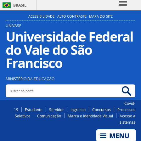
BRASIL
Simplifique!
ACESSIBILIDADE
ALTO CONTRASTE
MAPA DO SITE
Comunica BR
UNIVASF
Universidade Federal
Participe
do Vale do São
Acesso à informação
Legislação
Francisco
Canais
MINISTÉRIO DA EDUCAÇÃO
Buscar no portal
Bus
Covid-
19
Estudante
Servidor
Ingresso
Concursos
Processos
Seletivos
Comunicação
Marca e Identidade Visual
Acesso a
sistemas