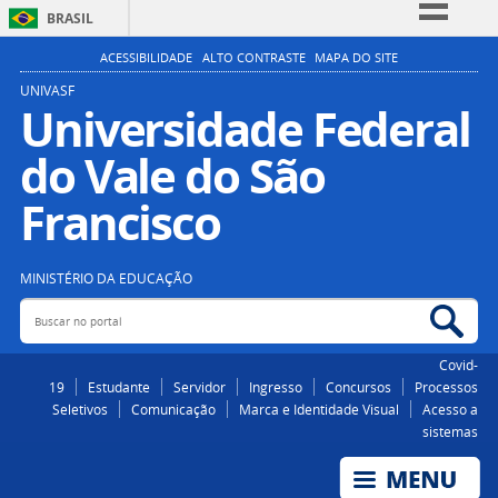
BRASIL
Simplifique!
ACESSIBILIDADE
ALTO CONTRASTE
MAPA DO SITE
Comunica BR
UNIVASF
Universidade Federal
Participe
do Vale do São
Acesso à informação
Legislação
Francisco
Canais
MINISTÉRIO DA EDUCAÇÃO
Buscar no portal
Bus
Covid-
19
Estudante
Servidor
Ingresso
Concursos
Processos
Seletivos
Comunicação
Marca e Identidade Visual
Acesso a
sistemas