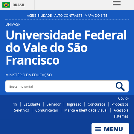
BRASIL
Simplifique!
ACESSIBILIDADE
ALTO CONTRASTE
MAPA DO SITE
Comunica BR
UNIVASF
Universidade Federal
Participe
do Vale do São
Acesso à informação
Legislação
Francisco
Canais
MINISTÉRIO DA EDUCAÇÃO
Buscar no portal
Bus
Covid-
19
Estudante
Servidor
Ingresso
Concursos
Processos
Seletivos
Comunicação
Marca e Identidade Visual
Acesso a
sistemas