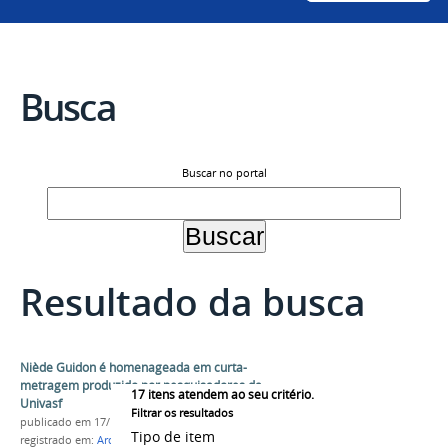
Busca
Buscar no portal
Resultado da busca
Niède Guidon é homenageada em curta-
metragem produzido por pesquisadores da
17
itens atendem ao seu critério.
Univasf
Filtrar os resultados
publicado
em 17/10/2025
Tipo de item
registrado em:
Arqueologia e Preservação