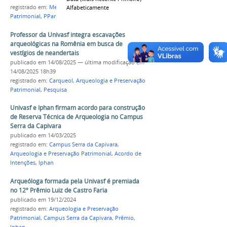
registrado em:
Mestrado
,
Arqueologia e Preservação
Alfabeticamente
Patrimonial
,
PParque
Professor da Univasf integra escavações
arqueológicas na Romênia em busca de
vestígios de neandertais
publicado
em 14/08/2025
—
última modificação
em
14/08/2025 18h39
registrado em:
Carqueol
,
Arqueologia e Preservação
Patrimonial
,
Pesquisa
Univasf e Iphan firmam acordo para construção
de Reserva Técnica de Arqueologia no Campus
Serra da Capivara
publicado
em 14/03/2025
registrado em:
Campus Serra da Capivara
,
Arqueologia e Preservação Patrimonial
,
Acordo de
Intenções
,
Iphan
Arqueóloga formada pela Univasf é premiada
no 12º Prêmio Luiz de Castro Faria
publicado
em 19/12/2024
registrado em:
Arqueologia e Preservação
Patrimonial
,
Campus Serra da Capivara
,
Prêmio
,