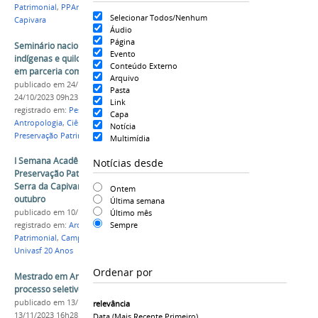
Patrimonial
,
PPArque
,
Carqueol
,
Campus Serra da
Selecionar Todos/Nenhum
Capivara
Áudio
Página
Seminário nacional sobre territorialidades
Evento
indígenas e quilombolas foi realizado no Piauí
Conteúdo Externo
em parceria com Univasf
Arquivo
publicado
em 24/10/2023
—
última modificação
em
Pasta
24/10/2023 09h23
Link
registrado em:
Pesquisa
,
Povos Originários
,
História
,
Capa
Antropologia
,
Ciências Sociais
,
Arqueologia e
Notícia
Preservação Patrimonial
Multimídia
I Semana Acadêmica de Arqueologia e
Notícias desde
Preservação Patrimonial acontece no Campus
Serra da Capivara entre os dias 14 e 16 de
Ontem
outubro
Última semana
Último mês
publicado
em 10/10/2024
Sempre
registrado em:
Arqueologia e Preservação
Patrimonial
,
Campus Serra da Capivara
,
Evento
,
Univasf 20 Anos
Ordenar por
Mestrado em Arqueologia da Univasf realiza
processo seletivo para turma 2024
publicado
em 13/11/2023
—
última modificação
em
relevância
13/11/2023 16h28
Data (mais Recente Primeiro)