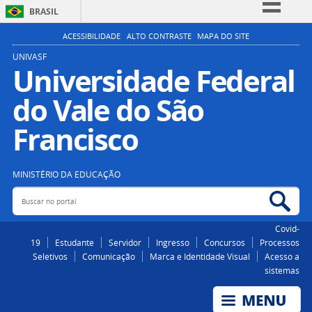
BRASIL
Simplifique!
ACESSIBILIDADE
ALTO CONTRASTE
MAPA DO SITE
Comunica BR
UNIVASF
Universidade Federal
Participe
do Vale do São
Acesso à informação
Legislação
Francisco
Canais
MINISTÉRIO DA EDUCAÇÃO
Buscar no portal
Bus
Covid-
19
Estudante
Servidor
Ingresso
Concursos
Processos
Seletivos
Comunicação
Marca e Identidade Visual
Acesso a
sistemas