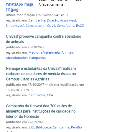
WhatsApp Image 2024-05-09 at 11.27.31
Alfabeticamente
(1).jpeg
última modificação
em 09/05/2024 14h51
registrado em:
Campanha
,
Doação
,
Assunivasf
,
Sindunivasf
,
Concretize Jr.
,
Ccivil
,
Cemafauna
,
EACC
Univasf promove campanha contra abandono
de animais
publicado
em 23/08/2022
registrado em:
Medicina Veterinária
,
Animais
Abandonados
,
Campanha
Hemope e estudantes da Univasf realizam
cadastro de doadores de medula óssea no
Campus Ciências Agrárias
publicado
em 17/10/2017
—
última modificação
em
18/10/2017 17h18
registrado em:
Campanha
,
CCA
Campanha da Univasf doa 700 quilos de
alimentos para instituições de caridade no
interior do Nordeste
publicado
em 27/02/2020
registrado em:
SIBI
,
Biblioteca
,
Campanha
,
Perdão