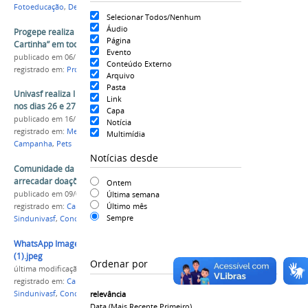
Fotoeducação
,
Dezembro Laranja
Selecionar Todos/Nenhum
Áudio
Progepe realiza “Campanha de Natal Adote uma
Página
Cartinha” em todos os campi da Univasf
Evento
publicado
em 06/12/2022
Conteúdo Externo
registrado em:
Progepe
,
Campanha
,
Natal
Arquivo
Pasta
Univasf realiza I Campanha Outubro Rosa Pet
Link
nos dias 26 e 27 de outubro
Capa
publicado
em 16/10/2024
Notícia
registrado em:
Medicina Veterinária
,
Outubro Rosa
,
Multimídia
Campanha
,
Pets
Notícias desde
Comunidade da Univasf realiza campanha para
arrecadar doações para o Rio Grande do Sul
Ontem
publicado
em 09/05/2024
Última semana
Último mês
registrado em:
Campanha
,
Doação
,
Assunivasf
,
Sempre
Sindunivasf
,
Concretize Jr.
,
Ccivil
,
Cemafauna
,
EACC
WhatsApp Image 2024-05-09 at 11.27.32
(1).jpeg
Ordenar por
última modificação
em 09/05/2024 14h51
registrado em:
Campanha
,
Doação
,
Assunivasf
,
Sindunivasf
,
Concretize Jr.
,
Ccivil
,
Cemafauna
,
EACC
relevância
Data (mais Recente Primeiro)