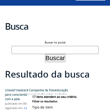
Busca
Buscar no portal
Resultado da busca
Univasf realizará Campanha de Fotoeducação
para conscientizar população sobre cuidados
17
itens atendem ao seu critério.
com a pele
Filtrar os resultados
publicado
em 06/12/2018
Tipo de item
registrado em:
Campus Sede
,
Farmácia
,
Campanha
,