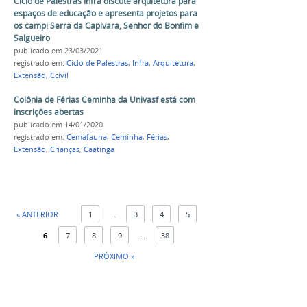
Ciclo de Palestras Infra discute arquitetura para
espaços de educação e apresenta projetos para
os campi Serra da Capivara, Senhor do Bonfim e
Salgueiro
publicado
em 23/03/2021
registrado em:
Ciclo de Palestras
,
Infra
,
Arquitetura
,
Extensão
,
Ccivil
Colônia de Férias Ceminha da Univasf está com
inscrições abertas
publicado
em 14/01/2020
registrado em:
Cemafauna
,
Ceminha
,
Férias
,
Extensão
,
Crianças
,
Caatinga
« ANTERIOR
1
...
3
4
5
6
7
8
9
...
38
PRÓXIMO »