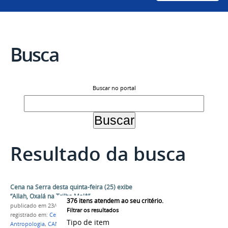
Busca
Buscar no portal
Resultado da busca
Cena na Serra desta quinta-feira (25) exibe
“Allah, Oxalá na Trilha Malê”
376
itens atendem ao seu critério.
publicado
em 23/08/2022
Filtrar os resultados
registrado em:
Cena na Serra
,
Extensão
,
Tipo de item
Antropologia
,
CANT
,
Campus Serra da Capivara