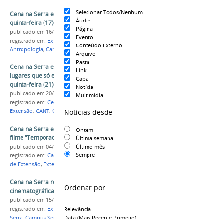
Selecionar Todos/Nenhum
Cena na Serra exibe “Pelas Marginais” nesta
Áudio
quinta-feira (17)
Página
publicado
em 16/11/2022
Evento
registrado em:
Extensão
,
Cinema
,
CANT
,
Conteúdo Externo
Antropologia
,
Campus Serra da Capivara
Arquivo
Pasta
Cena na Serra exibe documentário “Histórias de
Link
lugares que só existem na memória” nesta
Capa
quinta-feira (21)
Notícia
publicado
em 20/07/2022
Multimídia
registrado em:
Cena na Serra
,
Documentário
,
Notícias desde
Extensão
,
CANT
,
Campus Serra da Capivara
Cena na Serra exibirá nesta sexta-feira (6) o
Ontem
filme “Temporada” em São Raimundo Nonato
Última semana
Último mês
publicado
em 04/03/2020
Sempre
registrado em:
Campus Serra da Capivara
,
Projeto
de Extensão
,
Extensão
,
Cena na Serra
Cena na Serra reinicia amanhã (16) exibições
Ordenar por
cinematográficas em São Raimundo Nonato (PI)
publicado
em 15/01/2020
registrado em:
Extensão
,
Cultura
,
Cinema
,
Cena na
Relevância
Data (mais Recente Primeiro)
Serra
,
Campus Serra da Capivara
,
Colegiado de