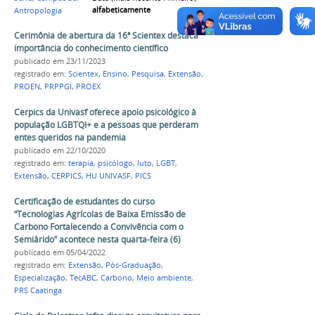
alfabeticamente
Antropologia
Cerimônia de abertura da 16ª Scientex destaca
importância do conhecimento científico
publicado
em 23/11/2023
registrado em:
Scientex
,
Ensino
,
Pesquisa
,
Extensão
,
PROEN
,
PRPPGI
,
PROEX
Cerpics da Univasf oferece apoio psicológico à
população LGBTQI+ e a pessoas que perderam
entes queridos na pandemia
publicado
em 22/10/2020
registrado em:
terapia
,
psicólogo
,
luto
,
LGBT
,
Extensão
,
CERPICS
,
HU UNIVASF
,
PICS
Certificação de estudantes do curso
“Tecnologias Agrícolas de Baixa Emissão de
Carbono Fortalecendo a Convivência com o
Semiárido” acontece nesta quarta-feira (6)
publicado
em 05/04/2022
registrado em:
Extensão
,
Pós-Graduação
,
Especialização
,
TecABC
,
Carbono
,
Meio ambiente
,
PRS Caatinga