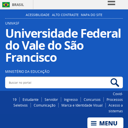
BRASIL
Simplifique!
ACESSIBILIDADE
ALTO CONTRASTE
MAPA DO SITE
Comunica BR
UNIVASF
Universidade Federal
Participe
do Vale do São
Acesso à informação
Legislação
Francisco
Canais
MINISTÉRIO DA EDUCAÇÃO
Buscar no portal
Bus
Covid-
19
Estudante
Servidor
Ingresso
Concursos
Processos
Seletivos
Comunicação
Marca e Identidade Visual
Acesso a
sistemas