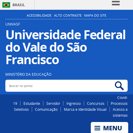
BRASIL
Simplifique!
ACESSIBILIDADE
ALTO CONTRASTE
MAPA DO SITE
Comunica BR
UNIVASF
Universidade Federal
Participe
do Vale do São
Acesso à informação
Legislação
Francisco
Canais
MINISTÉRIO DA EDUCAÇÃO
Buscar no portal
Bus
Covid-
19
Estudante
Servidor
Ingresso
Concursos
Processos
Seletivos
Comunicação
Marca e Identidade Visual
Acesso a
sistemas