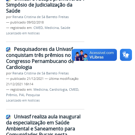
Simpósio de Judicialização da
Saúde
por
Renata Cristina de Sá Barreto Freitas
—
publicado
09/02/2018
— registrado em:
CMED
,
Medicina
,
Saúde
Localizado em
Notícias
Pesquisadores da Univasf
conquistam três prêmios no 29º
Congresso Pernambucano de
Cardiologia
por
Renata Cristina de Sá Barreto Freitas
—
publicado
21/12/2021
—
última modificação
21/12/2021 16h14
— registrado em:
Medicina
,
Cardiologia
,
CMED
,
Prêmio
,
PAI
,
Pesquisa
Localizado em
Notícias
Univasf realiza aula inaugural
da especialização em Saúde
Ambiental e Saneamento para
Comunidades Rurais nesta