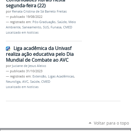
segunda-feira (22)
por
Renata Cristina de Sá Barreto Freitas
—
publicado
19/08/2022
— registrado em:
Pós-Graduação
,
Saúde
,
Meio
Ambiente
,
Saneamento
,
SUS
,
Funasa
,
CMED
Localizado em
Notícias
Liga acadêmica da Univasf
realiza ação educativa pelo Dia
Mundial de Combate ao AVC
por
Juciane de Jesus Aleixo
—
publicado
31/10/2023
— registrado em:
Extensão
,
Ligas Acadêmicas
,
Neuroliga
,
AVC
,
Saúde
,
CMED
Localizado em
Notícias
Voltar para o topo