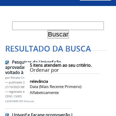
RESULTADO DA BUSCA
Pesquisas da Univasf são
5
itens atendem ao seu critério.
aprovadas em edital da Facepe
Ordenar por
voltado à inovação em saúde
por
Renata Cristina de Sá Barreto Freitas
relevância
—
publicado
20/10/2025
—
última modificação
Data (mais Recente Primeiro)
21/10/2025 08h47
— registrado em:
Pesquisa
Alfabeticamente
,
Saúde
,
SUS
,
Facepe
,
CENF
,
CMED
Localizado em
Notícias
Univasf e Facape promoverão I