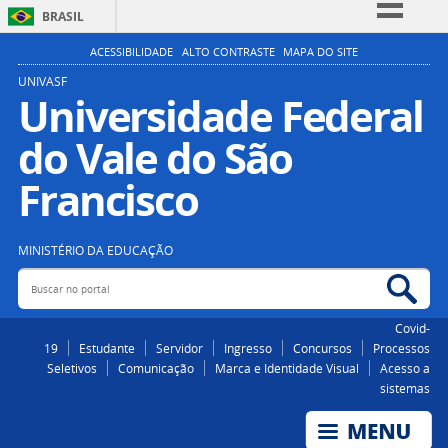
BRASIL
Simplifique!
ACESSIBILIDADE
ALTO CONTRASTE
MAPA DO SITE
Comunica BR
UNIVASF
Universidade Federal
Participe
do Vale do São
Acesso à informação
Legislação
Francisco
Canais
MINISTÉRIO DA EDUCAÇÃO
Buscar no portal
Bus
Covid-
19
Estudante
Servidor
Ingresso
Concursos
Processos
Seletivos
Comunicação
Marca e Identidade Visual
Acesso a
sistemas