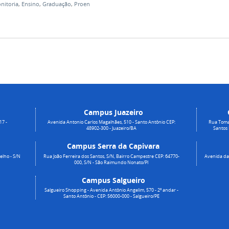
nitoria
,
Ensino
,
Graduação
,
Proen
Campus Juazeiro
17 -
Avenida Antonio Carlos Magalhães, 510 - Santo Antônio CEP:
Rua Toma
48902-300 - Juazeiro/BA
Santos
Campus Serra da Capivara
elho - S/N
Rua João Ferreira dos Santos, S/N, Bairro Campestre CEP: 64770-
Avenida da 
000, S/N - São Raimundo Nonato/PI
Campus Salgueiro
Salgueiro Shopping - Avenida Antônio Angelim, 570 - 2º andar -
Santo Antônio - CEP: 56000-000 - Salgueiro/PE