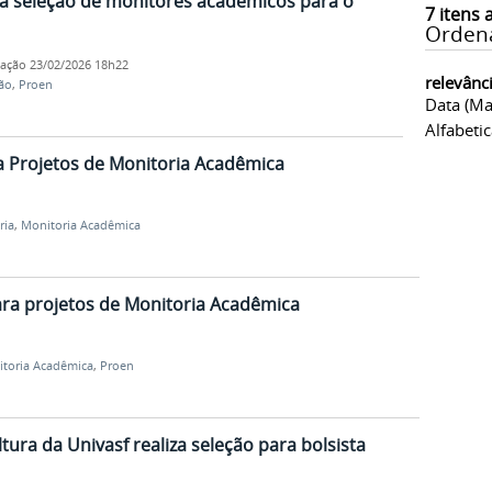
ra seleção de monitores acadêmicos para o
7
itens 
Orden
cação
23/02/2026 18h22
relevânc
ão
,
Proen
Data (ma
Alfabeti
a Projetos de Monitoria Acadêmica
ria
,
Monitoria Acadêmica
para projetos de Monitoria Acadêmica
toria Acadêmica
,
Proen
ltura da Univasf realiza seleção para bolsista