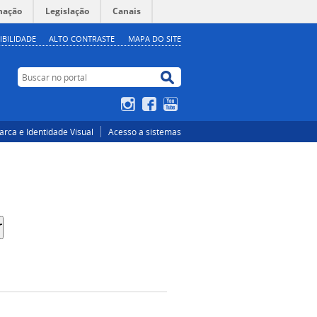
mação
Legislação
Canais
IBILIDADE
ALTO CONTRASTE
MAPA DO SITE
Buscar no portal
Buscar no portal
Instagram
Facebook
YouTube
rca e Identidade Visual
Acesso a sistemas