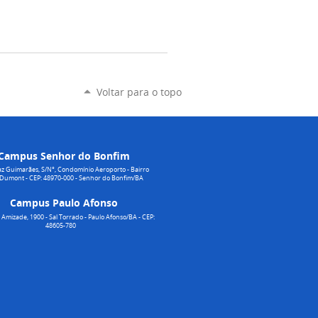
Voltar para o topo
Campus Senhor do Bonfim
z Guimarães, S/N°, Condomínio Aeroporto - Bairro
 Dumont - CEP: 48970-000 - Senhor do Bonfim/BA
Campus Paulo Afonso
Amizade, 1900 - Sal Torrado - Paulo Afonso/BA - CEP:
48605-780