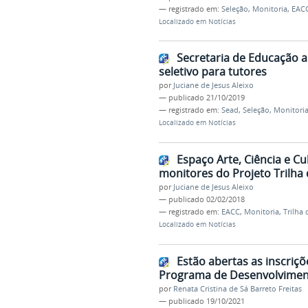
— registrado em:
Seleção
,
Monitoria
,
EAC
Localizado em
Notícias
Secretaria de Educação a 
seletivo para tutores
por
Juciane de Jesus Aleixo
—
publicado
21/10/2019
— registrado em:
Sead
,
Seleção
,
Monitori
Localizado em
Notícias
Espaço Arte, Ciência e Cu
monitores do Projeto Trilha
por
Juciane de Jesus Aleixo
—
publicado
02/02/2018
— registrado em:
EACC
,
Monitoria
,
Trilha
Localizado em
Notícias
Estão abertas as inscriç
Programa de Desenvolviment
por
Renata Cristina de Sá Barreto Freitas
—
publicado
19/10/2021