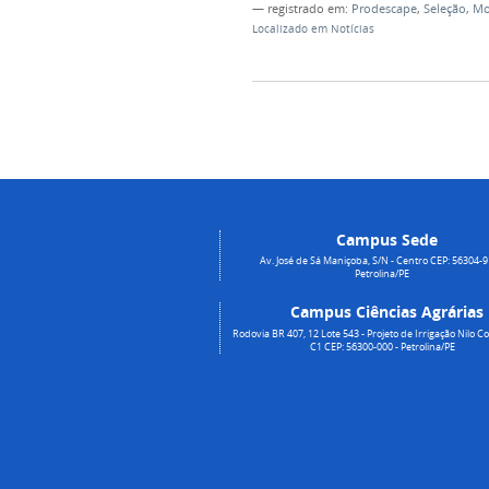
— registrado em:
Prodescape
,
Seleção
,
Mo
Localizado em
Notícias
Campus Sede
Av. José de Sá Maniçoba, S/N - Centro CEP: 56304-9
Petrolina/PE
Campus Ciências Agrárias
Rodovia BR 407, 12 Lote 543 - Projeto de Irrigação Nilo Co
C1 CEP: 56300-000 - Petrolina/PE