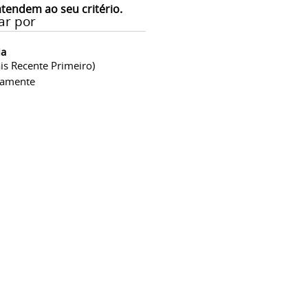
atendem ao seu critério.
ar por
ia
is Recente Primeiro)
camente