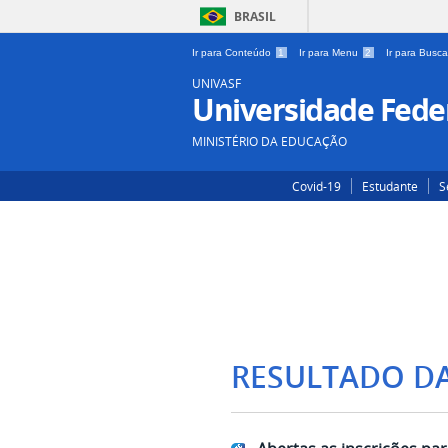
BRASIL
Ir para Conteúdo
1
Ir para Menu
2
Ir para Busc
UNIVASF
Universidade Feder
MINISTÉRIO DA EDUCAÇÃO
Covid-19
Estudante
S
RESULTADO D