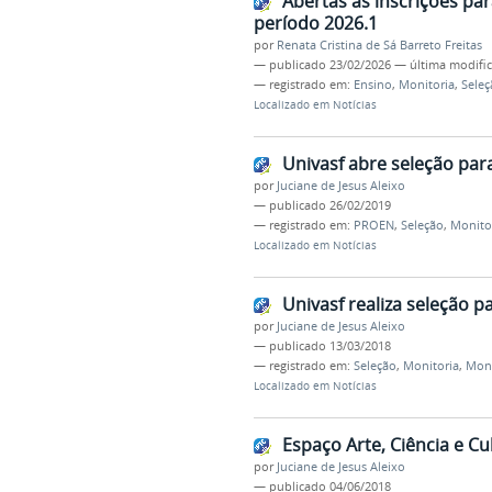
Abertas as inscrições pa
período 2026.1
por
Renata Cristina de Sá Barreto Freitas
—
publicado
23/02/2026
—
última modifi
— registrado em:
Ensino
,
Monitoria
,
Seleç
Localizado em
Notícias
Univasf abre seleção par
por
Juciane de Jesus Aleixo
—
publicado
26/02/2019
— registrado em:
PROEN
,
Seleção
,
Monito
Localizado em
Notícias
Univasf realiza seleção 
por
Juciane de Jesus Aleixo
—
publicado
13/03/2018
— registrado em:
Seleção
,
Monitoria
,
Moni
Localizado em
Notícias
Espaço Arte, Ciência e Cu
por
Juciane de Jesus Aleixo
—
publicado
04/06/2018