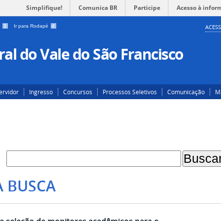
Simplifique!
Comunica BR
Participe
Acesso à infor
a
3
Ir para Rodapé
4
ACESS
al do Vale do São Francisco
ervidor
Ingresso
Concursos
Processos Seletivos
Comunicação
Ma
A BUSCA