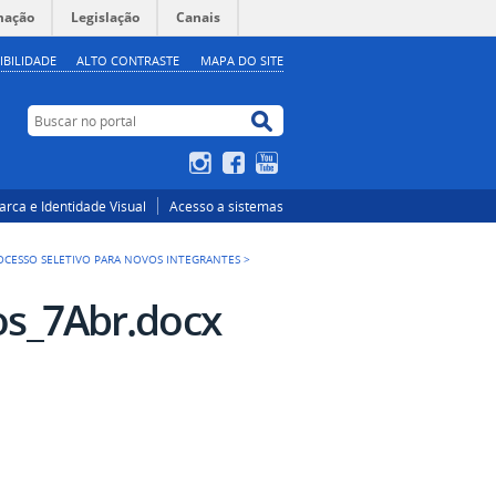
mação
Legislação
Canais
IBILIDADE
ALTO CONTRASTE
MAPA DO SITE
Buscar no portal
Buscar no portal
Instagram
Facebook
YouTube
rca e Identidade Visual
Acesso a sistemas
ROCESSO SELETIVO PARA NOVOS INTEGRANTES
>
s_7Abr.docx