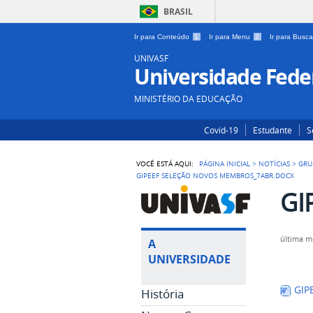
BRASIL
Ir para Conteúdo
1
Ir para Menu
2
Ir para Busc
UNIVASF
Universidade Feder
MINISTÉRIO DA EDUCAÇÃO
Covid-19
Estudante
S
VOCÊ ESTÁ AQUI:
PÁGINA INICIAL
>
NOTÍCIAS
>
GRU
GIPEEF SELEÇÃO NOVOS MEMBROS_7ABR.DOCX
GI
última m
A
UNIVERSIDADE
GIPE
História