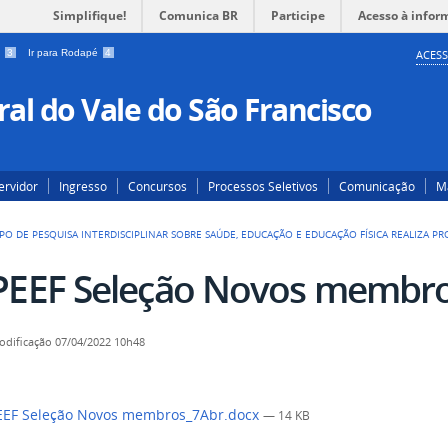
Simplifique!
Comunica BR
Participe
Acesso à infor
a
3
Ir para Rodapé
4
ACESS
al do Vale do São Francisco
ervidor
Ingresso
Concursos
Processos Seletivos
Comunicação
Ma
PO DE PESQUISA INTERDISCIPLINAR SOBRE SAÚDE, EDUCAÇÃO E EDUCAÇÃO FÍSICA REALIZA P
PEEF Seleção Novos membro
odificação
07/04/2022 10h48
EF Seleção Novos membros_7Abr.docx
— 14 KB