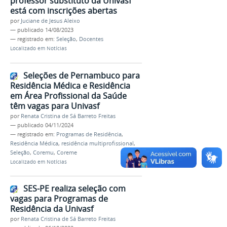
professor substituto da Univasf
está com inscrições abertas
por
Juciane de Jesus Aleixo
—
publicado
14/08/2023
— registrado em:
Seleção
,
Docentes
Localizado em
Notícias
Seleções de Pernambuco para
Residência Médica e Residência
em Área Profissional da Saúde
têm vagas para Univasf
por
Renata Cristina de Sá Barreto Freitas
—
publicado
04/11/2024
— registrado em:
Programas de Residência
,
Residência Médica
,
residência multiprofissional
,
Seleção
,
Coremu
,
Coreme
Localizado em
Notícias
SES-PE realiza seleção com
vagas para Programas de
Residência da Univasf
por
Renata Cristina de Sá Barreto Freitas