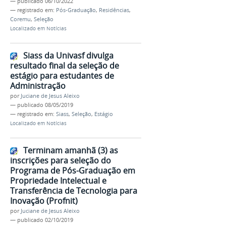
—
publicado
06/10/2022
— registrado em:
Pós-Graduação
,
Residências
,
Coremu
,
Seleção
Localizado em
Notícias
Siass da Univasf divulga
resultado final da seleção de
estágio para estudantes de
Administração
por
Juciane de Jesus Aleixo
—
publicado
08/05/2019
— registrado em:
Siass
,
Seleção
,
Estágio
Localizado em
Notícias
Terminam amanhã (3) as
inscrições para seleção do
Programa de Pós-Graduação em
Propriedade Intelectual e
Transferência de Tecnologia para
Inovação (Profnit)
por
Juciane de Jesus Aleixo
—
publicado
02/10/2019