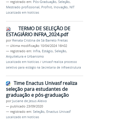
— registrado em:
Pós-Graduação
,
Seleção
,
Mestrado profissional
,
Profnit
,
Inovação
,
NIT
Localizado em
Notícias
TERMO DE SELEÇÃO DE
ESTAGIÁRIO INFRA_2024.pdf
por
Renata Cristina de Sá Barreto Freitas
—
última modificação
10/04/2024 16h02
— registrado em:
Infra
,
Estágio
,
Seleção
,
Arquitetura e Urbanismo
Localizado em
Notícias
/
Univasf realiza processo
seletivo para estágio na Secretaria de Infraestrutura
Time Enactus Univasf realiza
seleção para estudantes de
graduação e pós-graduação
por
Juciane de Jesus Aleixo
—
publicado
23/09/2020
— registrado em:
Seleção
,
Enactus Univasf
Localizado em
Notícias