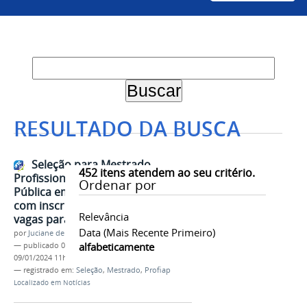
RESULTADO DA BUSCA
Seleção para Mestrado
452
itens atendem ao seu critério.
Profissional em Administração
Ordenar por
Pública em Rede Nacional está
com inscrições abertas com 16
Relevância
vagas para a Univasf
Data (mais Recente Primeiro)
por
Juciane de Jesus Aleixo
alfabeticamente
—
publicado
09/01/2024
—
última modificação
09/01/2024 11h26
— registrado em:
Seleção
,
Mestrado
,
Profiap
Localizado em
Notícias