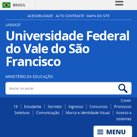
BRASIL
Simplifique!
ACESSIBILIDADE
ALTO CONTRASTE
MAPA DO SITE
Comunica BR
UNIVASF
Universidade Federal
Participe
do Vale do São
Acesso à informação
Legislação
Francisco
Canais
MINISTÉRIO DA EDUCAÇÃO
Buscar no portal
Bus
Covid-
19
Estudante
Servidor
Ingresso
Concursos
Processos
Seletivos
Comunicação
Marca e Identidade Visual
Acesso a
sistemas