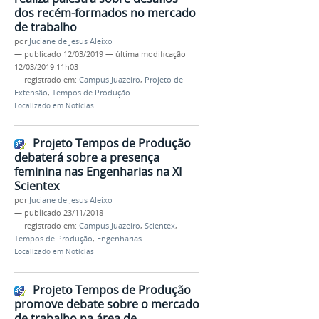
dos recém-formados no mercado
de trabalho
por
Juciane de Jesus Aleixo
—
publicado
12/03/2019
—
última modificação
12/03/2019 11h03
— registrado em:
Campus Juazeiro
,
Projeto de
Extensão
,
Tempos de Produção
Localizado em
Notícias
Projeto Tempos de Produção
debaterá sobre a presença
feminina nas Engenharias na XI
Scientex
por
Juciane de Jesus Aleixo
—
publicado
23/11/2018
— registrado em:
Campus Juazeiro
,
Scientex
,
Tempos de Produção
,
Engenharias
Localizado em
Notícias
Projeto Tempos de Produção
promove debate sobre o mercado
de trabalho na área de