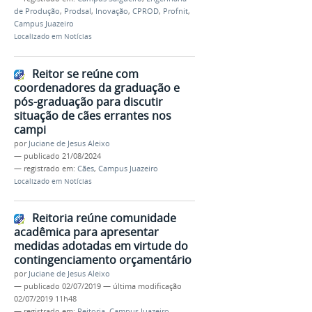
de Produção
,
Prodsal
,
Inovação
,
CPROD
,
Profnit
,
Campus Juazeiro
Localizado em
Notícias
Reitor se reúne com
coordenadores da graduação e
pós-graduação para discutir
situação de cães errantes nos
campi
por
Juciane de Jesus Aleixo
—
publicado
21/08/2024
— registrado em:
Cães
,
Campus Juazeiro
Localizado em
Notícias
Reitoria reúne comunidade
acadêmica para apresentar
medidas adotadas em virtude do
contingenciamento orçamentário
por
Juciane de Jesus Aleixo
—
publicado
02/07/2019
—
última modificação
02/07/2019 11h48
— registrado em:
Reitoria
,
Campus Juazeiro
,