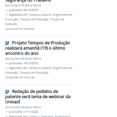
Segurança do Trabalho
por
Juciane de Jesus Aleixo
—
publicado
08/10/2019
— registrado em:
Campus Juazeiro
,
Engenharia de
Produção
,
Tempos de Produção
,
Projeto de
Extensão
Localizado em
Notícias
Projeto Tempos de Produção
realizará amanhã (19) o último
encontro do ano
por
Juciane de Jesus Aleixo
—
publicado
18/12/2018
— registrado em:
Campus Juazeiro
,
Engenharia de
Produção
,
Tempos de Produção
Localizado em
Notícias
Redação de pedidos de
patente será tema de webinar da
Univasf
por
Juciane de Jesus Aleixo
—
publicado
11/11/2020
— registrado em:
Campus Salgueiro
,
Engenharia