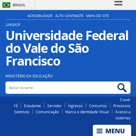
BRASIL
Simplifique!
ACESSIBILIDADE
ALTO CONTRASTE
MAPA DO SITE
Comunica BR
UNIVASF
Universidade Federal
Participe
do Vale do São
Acesso à informação
Legislação
Francisco
Canais
MINISTÉRIO DA EDUCAÇÃO
Buscar no portal
Bus
Covid-
19
Estudante
Servidor
Ingresso
Concursos
Processos
Seletivos
Comunicação
Marca e Identidade Visual
Acesso a
sistemas