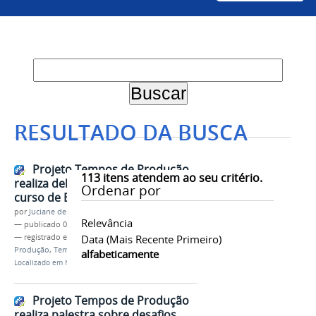
RESULTADO DA BUSCA
Projeto Tempos de Produção
113
itens atendem ao seu critério.
realiza debate com egressos do
Ordenar por
curso de Engenharia de Produção
por
Juciane de Jesus Aleixo
Relevância
—
publicado
03/05/2019
— registrado em:
Campus Juazeiro
Data (mais Recente Primeiro)
,
Engenharia de
Produção
,
Tempos de Produção
alfabeticamente
Localizado em
Notícias
Projeto Tempos de Produção
realiza palestra sobre desafios