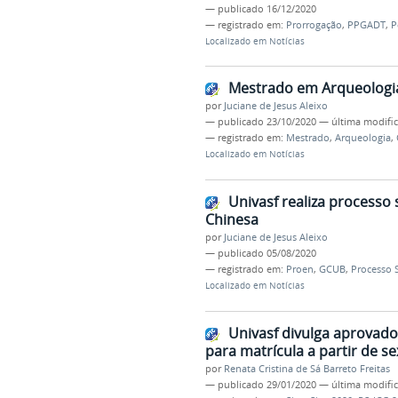
—
publicado
16/12/2020
— registrado em:
Prorrogação
,
PPGADT
,
P
Localizado em
Notícias
Mestrado em Arqueologia 
por
Juciane de Jesus Aleixo
—
publicado
23/10/2020
—
última modifi
— registrado em:
Mestrado
,
Arqueologia
,
Localizado em
Notícias
Univasf realiza processo 
Chinesa
por
Juciane de Jesus Aleixo
—
publicado
05/08/2020
— registrado em:
Proen
,
GCUB
,
Processo S
Localizado em
Notícias
Univasf divulga aprovad
para matrícula a partir de sex
por
Renata Cristina de Sá Barreto Freitas
—
publicado
29/01/2020
—
última modifi