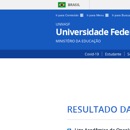
BRASIL
Ir para Conteúdo
1
Ir para Menu
2
Ir para Busc
UNIVASF
Universidade Feder
MINISTÉRIO DA EDUCAÇÃO
Covid-19
Estudante
S
RESULTADO D