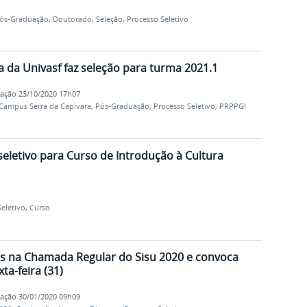
ós-Graduação
,
Doutorado
,
Seleção
,
Processo Seletivo
da Univasf faz seleção para turma 2021.1
cação
23/10/2020 17h07
Campus Serra da Capivara
,
Pós-Graduação
,
Processo Seletivo
,
PRPPGI
seletivo para Curso de Introdução à Cultura
eletivo
,
Curso
os na Chamada Regular do Sisu 2020 e convoca
ta-feira (31)
cação
30/01/2020 09h09