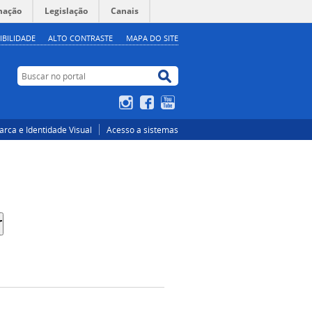
mação
Legislação
Canais
IBILIDADE
ALTO CONTRASTE
MAPA DO SITE
Buscar no portal
Buscar no portal
Instagram
Facebook
YouTube
rca e Identidade Visual
Acesso a sistemas