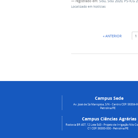
— registrado em:
Sisu
,
Sisu 2020
,
PS-ICG 2
Localizado em
Notícias
« ANTERIOR
1
Campus Sede
Av. José de Sá Maniçoba, S/N - Centro CEP: 56304-9
Petrolina/PE
Campus Ciências Agrárias
Rodovia BR 407, 12 Lote 543 - Projeto de Irrigação Nilo Co
C1 CEP: 56300-000 - Petrolina/PE