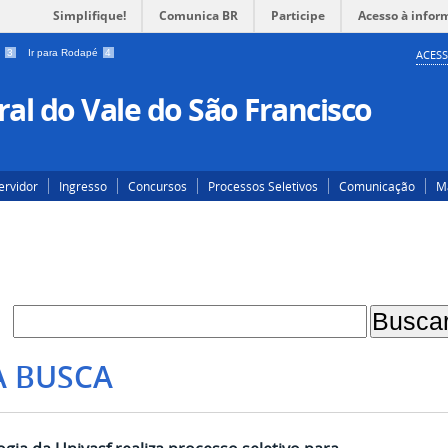
Simplifique!
Comunica BR
Participe
Acesso à infor
a
3
Ir para Rodapé
4
ACESS
al do Vale do São Francisco
ervidor
Ingresso
Concursos
Processos Seletivos
Comunicação
Ma
A BUSCA