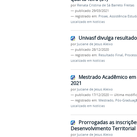
por
Renata Cristina de Sá Barreto Freitas
—
publicado
29/03/2021
— registrado em:
Proae
,
Assistência Estud
Localizado em
Notícias
Univasf divulga resultado
por
Juciane de Jesus Aleixo
—
publicado
28/12/2020
— registrado em:
Resultado Final
,
Process
Localizado em
Notícias
Mestrado Acadêmico em Bi
2021
por
Juciane de Jesus Aleixo
—
publicado
17/12/2020
—
última modifi
— registrado em:
Mestrado
,
Pós-Graduaç
Localizado em
Notícias
Prorrogadas as inscriçõ
Desenvolvimento Territorial
por
Juciane de Jesus Aleixo