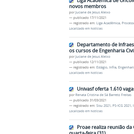
Liga Acadêmica de Oncolo
novos membros
por
Juciane de Jesus Aleixo
—
publicado
17/11/2021
— registrado em:
Liga Acadêmica
,
Process
Localizado em
Notícias
Departamento de Infraest
os cursos de Engenharia Civ
por
Juciane de Jesus Aleixo
—
publicado
12/11/2021
— registrado em:
Estágio
,
Infra
,
Engenharia
Localizado em
Notícias
Univasf oferta 1.610 vag
por
Renata Cristina de Sá Barreto Freitas
—
publicado
31/03/2021
— registrado em:
Sisu 2021
,
PS-ICG 2021
,
Localizado em
Notícias
Proae realiza reunião da 
quarta-feira (31)