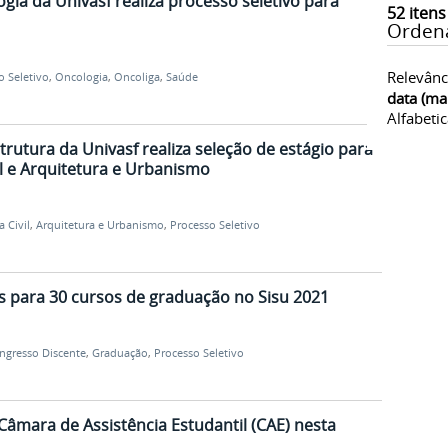
gia da Univasf realiza processo seletivo para
52
itens
Orden
Relevânc
o Seletivo
,
Oncologia
,
Oncoliga
,
Saúde
data (ma
Alfabeti
rutura da Univasf realiza seleção de estágio para
il e Arquitetura e Urbanismo
 Civil
,
Arquitetura e Urbanismo
,
Processo Seletivo
as para 30 cursos de graduação no Sisu 2021
Ingresso Discente
,
Graduação
,
Processo Seletivo
Câmara de Assistência Estudantil (CAE) nesta