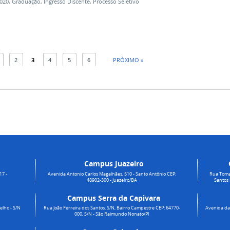
020
,
Graduação
,
Ingresso Discente
,
Processo Seletivo
2
3
4
5
6
PRÓXIMO »
Campus Juazeiro
17 -
Avenida Antonio Carlos Magalhães, 510 - Santo Antônio CEP:
Rua Toma
48902-300 - Juazeiro/BA
Santos
Campus Serra da Capivara
elho - S/N
Rua João Ferreira dos Santos, S/N, Bairro Campestre CEP: 64770-
Avenida da 
000, S/N - São Raimundo Nonato/PI