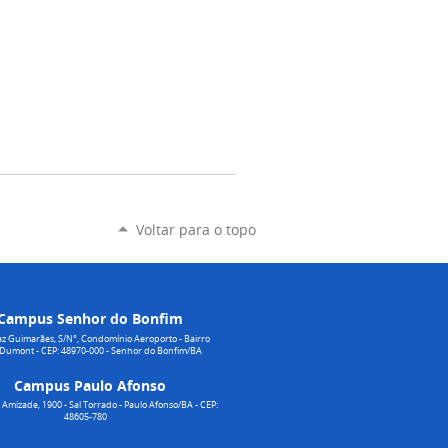
Voltar para o topo
Campus Senhor do Bonfim
z Guimarães, S/N°, Condomínio Aeroporto - Bairro
 Dumont - CEP: 48970-000 - Senhor do Bonfim/BA
Campus Paulo Afonso
Amizade, 1900 - Sal Torrado - Paulo Afonso/BA - CEP:
48605-780