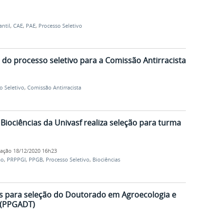
antil
,
CAE
,
PAE
,
Processo Seletivo
 do processo seletivo para a Comissão Antirracista
o Seletivo
,
Comissão Antirracista
ociências da Univasf realiza seleção para turma
cação
18/12/2020 16h23
ão
,
PRPPGI
,
PPGB
,
Processo Seletivo
,
Biociências
es para seleção do Doutorado em Agroecologia e
 (PPGADT)