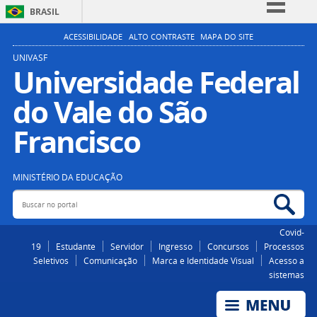
BRASIL
Simplifique!
ACESSIBILIDADE
ALTO CONTRASTE
MAPA DO SITE
Comunica BR
UNIVASF
Universidade Federal
Participe
do Vale do São
Acesso à informação
Legislação
Francisco
Canais
MINISTÉRIO DA EDUCAÇÃO
Buscar no portal
Bus
Covid-
19
Estudante
Servidor
Ingresso
Concursos
Processos
Seletivos
Comunicação
Marca e Identidade Visual
Acesso a
sistemas