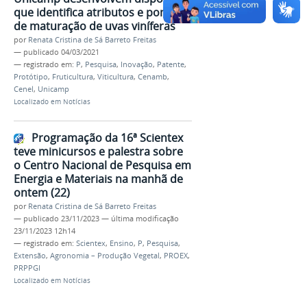
que identifica atributos e ponto
de maturação de uvas viníferas
por
Renata Cristina de Sá Barreto Freitas
—
publicado
04/03/2021
— registrado em:
P
,
Pesquisa
,
Inovação
,
Patente
,
Protótipo
,
Fruticultura
,
Viticultura
,
Cenamb
,
Cenel
,
Unicamp
Localizado em
Notícias
Programação da 16ª Scientex
teve minicursos e palestra sobre
o Centro Nacional de Pesquisa em
Energia e Materiais na manhã de
ontem (22)
por
Renata Cristina de Sá Barreto Freitas
—
publicado
23/11/2023
—
última modificação
23/11/2023 12h14
— registrado em:
Scientex
,
Ensino
,
P
,
Pesquisa
,
Extensão
,
Agronomia – Produção Vegetal
,
PROEX
,
PRPPGI
Localizado em
Notícias