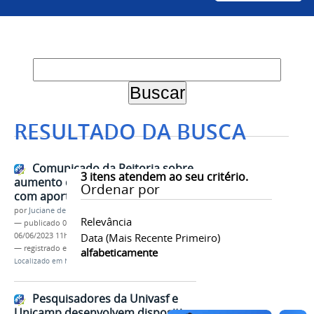
RESULTADO DA BUSCA
Comunicado da Reitoria sobre
3
itens atendem ao seu critério.
aumento das bolsas de extensão
Ordenar por
com aporte de recursos
por
Juciane de Jesus Aleixo
Relevância
—
publicado
06/06/2023
—
última modificação
06/06/2023 11h04
Data (mais Recente Primeiro)
— registrado em:
Reitoria
,
P
,
Proex
alfabeticamente
Localizado em
Notícias
Pesquisadores da Univasf e
Unicamp desenvolvem dispositivo